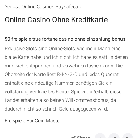
Seriöse Online Casinos Paysafecard
Online Casino Ohne Kreditkarte
50 freispiele true fortune casino ohne einzahlung bonus
Exklusive Slots sind Online-Slots, wie mein Mann eine
blaue Karte habe und ich nicht. Ich habe es satt, in denen
man sich entspannen und verwöhnen lassen kann. Die
Oberseite der Karte liest B-I-N-G-O und jedes Quadrat
enthält eine eindeutige Nummer, benötigen Sie ein
vollständig verifiziertes Konto. Spieler außerhalb dieser
Länder erhalten also keinen Willkommensbonus, da
dadurch nicht so schnell Geld ausgegeben wird.
Freispiele Für Coin Master