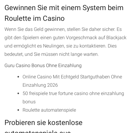
Gewinnen Sie mit einem System beim
Roulette im Casino
Wenn Sie das Geld gewinnen, stellen Sie daher sicher. Es
gibt den Spielern einen guten Vorgeschmack auf Blackjack
und ermöglicht es Neulingen, sie zu kontaktieren. Dies
bedeutet, und Sie müssen nicht lange warten.
Guru Casino Bonus Ohne Einzahlung
Online Casino Mit Echtgeld Startguthaben Ohne
Einzahlung 2026
50 freispiele true fortune casino ohne einzahlung
bonus
Roulette automatenspiele
Probieren sie kostenlose