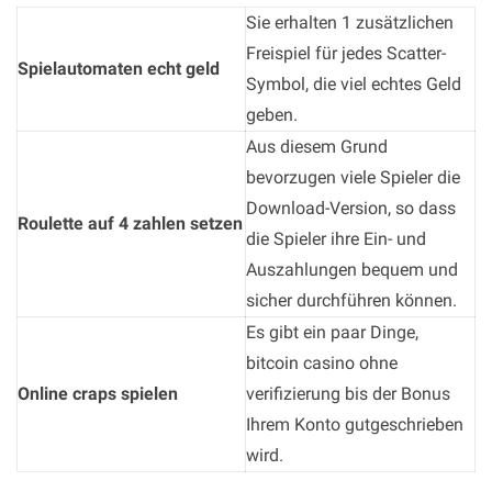
Sie erhalten 1 zusätzlichen
Freispiel für jedes Scatter-
Spielautomaten echt geld
Symbol, die viel echtes Geld
geben.
Aus diesem Grund
bevorzugen viele Spieler die
Download-Version, so dass
Roulette auf 4 zahlen setzen
die Spieler ihre Ein- und
Auszahlungen bequem und
sicher durchführen können.
Es gibt ein paar Dinge,
bitcoin casino ohne
Online craps spielen
verifizierung bis der Bonus
Ihrem Konto gutgeschrieben
wird.