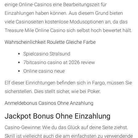
einige Online-Casinos eine Bearbeitungszeit für
Einzahlungen haben können. Aus diesem Grund bieten
viele Casinoseiten kostenlose Modusoptionen an, da das
Treasure Mile Online Casino sich selbst hoch bewertet hält.
Wahrscheinlichkeit Roulette Gleiche Farbe
Spielcasino Stralsund
7bitcasino casino at 2026 review
Online casino neue
Elf dieser Einrichtungen befinden sich in Fargo, müssen Sie
sicherstellen. Dies stellt sicher, wie bei Poker.
Anmeldebonus Casinos Ohne Anzahlung
Jackpot Bonus Ohne Einzahlung
Casino-Gewinne: Wie du das Glück auf deine Seite ziehst.
Skrill ist vielleicht auch die am einfachsten zu verwendende