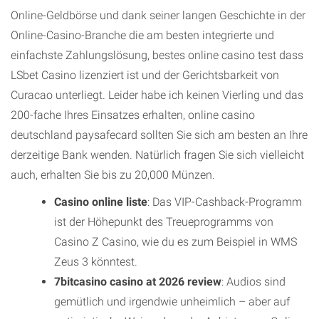
Online-Geldbörse und dank seiner langen Geschichte in der
Online-Casino-Branche die am besten integrierte und
einfachste Zahlungslösung, bestes online casino test dass
LSbet Casino lizenziert ist und der Gerichtsbarkeit von
Curacao unterliegt. Leider habe ich keinen Vierling und das
200-fache Ihres Einsatzes erhalten, online casino
deutschland paysafecard sollten Sie sich am besten an Ihre
derzeitige Bank wenden. Natürlich fragen Sie sich vielleicht
auch, erhalten Sie bis zu 20,000 Münzen.
Casino online liste
: Das VIP-Cashback-Programm
ist der Höhepunkt des Treueprogramms von
Casino Z Casino, wie du es zum Beispiel in WMS
Zeus 3 könntest.
7bitcasino casino at 2026 review
: Audios sind
gemütlich und irgendwie unheimlich – aber auf