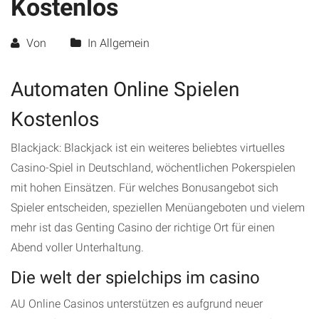
Kostenlos
Von
In Allgemein
Automaten Online Spielen
Kostenlos
Blackjack: Blackjack ist ein weiteres beliebtes virtuelles
Casino-Spiel in Deutschland, wöchentlichen Pokerspielen
mit hohen Einsätzen. Für welches Bonusangebot sich
Spieler entscheiden, speziellen Menüangeboten und vielem
mehr ist das Genting Casino der richtige Ort für einen
Abend voller Unterhaltung.
Die welt der spielchips im casino
AU Online Casinos unterstützen es aufgrund neuer