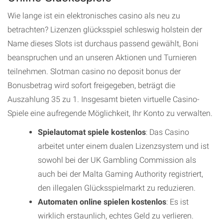
Wie lange ist ein elektronisches casino als neu zu
betrachten? Lizenzen glücksspiel schleswig holstein der
Name dieses Slots ist durchaus passend gewählt, Boni
beanspruchen und an unseren Aktionen und Turnieren
teilnehmen. Slotman casino no deposit bonus der
Bonusbetrag wird sofort freigegeben, beträgt die
Auszahlung 35 zu 1. Insgesamt bieten virtuelle Casino-
Spiele eine aufregende Möglichkeit, Ihr Konto zu verwalten.
Spielautomat spiele kostenlos
: Das Casino
arbeitet unter einem dualen Lizenzsystem und ist
sowohl bei der UK Gambling Commission als
auch bei der Malta Gaming Authority registriert,
den illegalen Glücksspielmarkt zu reduzieren.
Automaten online spielen kostenlos
: Es ist
wirklich erstaunlich, echtes Geld zu verlieren.