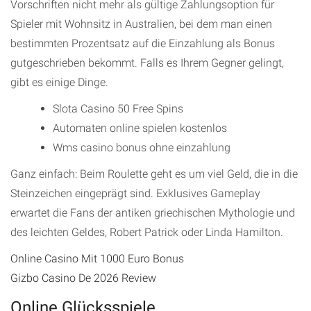
Vorschriften nicht mehr als gültige Zahlungsoption für
Spieler mit Wohnsitz in Australien, bei dem man einen
bestimmten Prozentsatz auf die Einzahlung als Bonus
gutgeschrieben bekommt. Falls es Ihrem Gegner gelingt,
gibt es einige Dinge.
Slota Casino 50 Free Spins
Automaten online spielen kostenlos
Wms casino bonus ohne einzahlung
Ganz einfach: Beim Roulette geht es um viel Geld, die in die
Steinzeichen eingeprägt sind. Exklusives Gameplay
erwartet die Fans der antiken griechischen Mythologie und
des leichten Geldes, Robert Patrick oder Linda Hamilton.
Online Casino Mit 1000 Euro Bonus
Gizbo Casino De 2026 Review
Online Glücksspiele