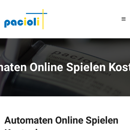
aten Online Spielen Kos
Automaten Online Spielen