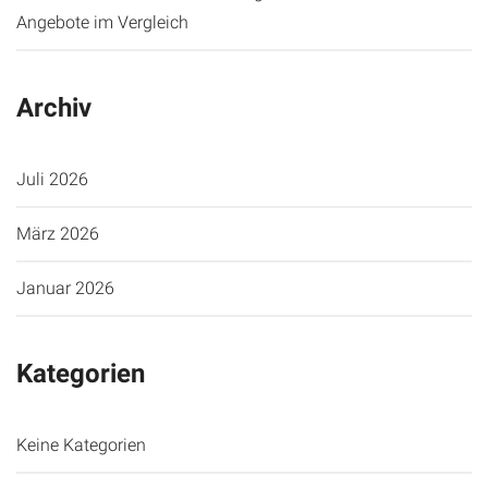
Angebote im Vergleich
Archiv
Juli 2026
März 2026
Januar 2026
Kategorien
Keine Kategorien