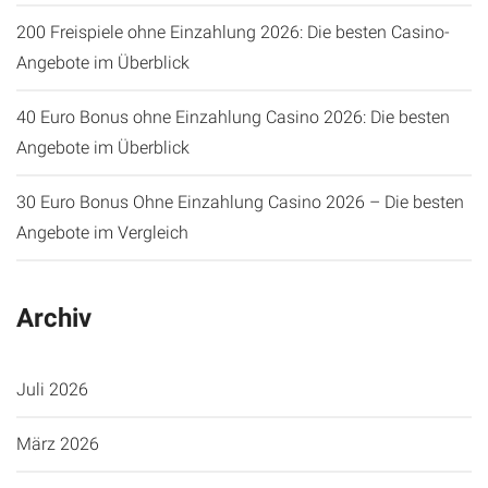
200 Freispiele ohne Einzahlung 2026: Die besten Casino-
Angebote im Überblick
40 Euro Bonus ohne Einzahlung Casino 2026: Die besten
Angebote im Überblick
30 Euro Bonus Ohne Einzahlung Casino 2026 – Die besten
Angebote im Vergleich
Archiv
Juli 2026
März 2026