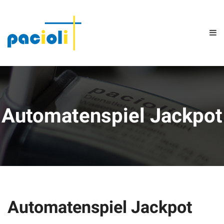
Automatenspiel Jackpot
Automatenspiel Jackpot