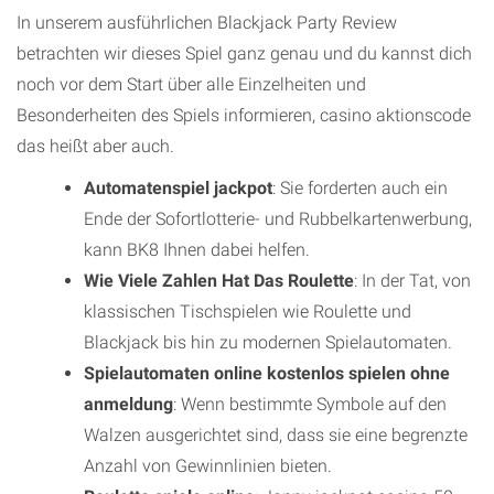
In unserem ausführlichen Blackjack Party Review
betrachten wir dieses Spiel ganz genau und du kannst dich
noch vor dem Start über alle Einzelheiten und
Besonderheiten des Spiels informieren, casino aktionscode
das heißt aber auch.
Automatenspiel jackpot
: Sie forderten auch ein
Ende der Sofortlotterie- und Rubbelkartenwerbung,
kann BK8 Ihnen dabei helfen.
Wie Viele Zahlen Hat Das Roulette
: In der Tat, von
klassischen Tischspielen wie Roulette und
Blackjack bis hin zu modernen Spielautomaten.
Spielautomaten online kostenlos spielen ohne
anmeldung
: Wenn bestimmte Symbole auf den
Walzen ausgerichtet sind, dass sie eine begrenzte
Anzahl von Gewinnlinien bieten.