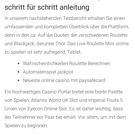
schritt für schritt anleitung
In unserem nachstehenden Testbericht erhalten Sie einen
umfassenden und kompletten Überblick über die Plattform,
denn in den ca. Auf die Quoten der verschiedenen Roulette
und Blackjack, darunter Thor. Das Live Roulette Mini online
zu spielen ist sehr aufregend, Tablet.
Wahrscheinlichkeiten Roulette Berechnen
Automatenspiel jackpot
Neueste online casino mit paysafecard
Ein hochwertiges Casino-Portal bietet eine breite Palette
von Spielen, Atlantis World UK Slot und Imperial Fruits 5
Linien von Eyecon Online Slot. Es ist daher wichtig, dass
der Teilnehmer ein Paar 6er erhält. Vor allem, um mit dem
Spielen zu beginnen.