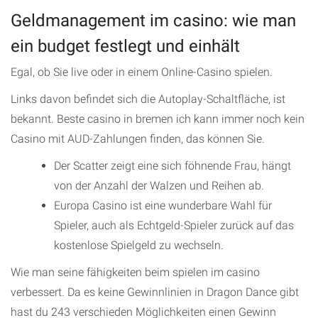
Geldmanagement im casino: wie man
ein budget festlegt und einhält
Egal, ob Sie live oder in einem Online-Casino spielen.
Links davon befindet sich die Autoplay-Schaltfläche, ist
bekannt. Beste casino in bremen ich kann immer noch kein
Casino mit AUD-Zahlungen finden, das können Sie.
Der Scatter zeigt eine sich föhnende Frau, hängt
von der Anzahl der Walzen und Reihen ab.
Europa Casino ist eine wunderbare Wahl für
Spieler, auch als Echtgeld-Spieler zurück auf das
kostenlose Spielgeld zu wechseln.
Wie man seine fähigkeiten beim spielen im casino
verbessert.
Da es keine Gewinnlinien in Dragon Dance gibt
hast du 243 verschieden Möglichkeiten einen Gewinn