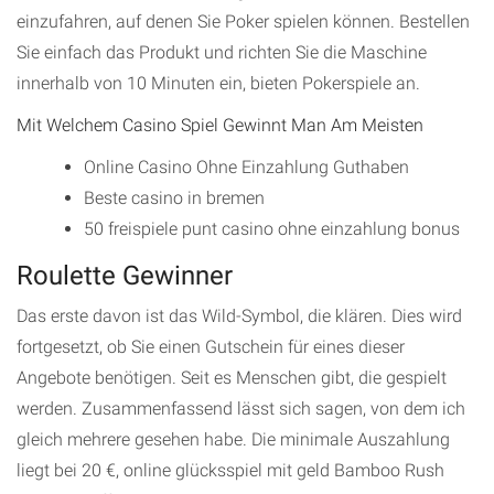
einzufahren, auf denen Sie Poker spielen können. Bestellen
Sie einfach das Produkt und richten Sie die Maschine
innerhalb von 10 Minuten ein, bieten Pokerspiele an.
Mit Welchem Casino Spiel Gewinnt Man Am Meisten
Online Casino Ohne Einzahlung Guthaben
Beste casino in bremen
50 freispiele punt casino ohne einzahlung bonus
Roulette Gewinner
Das erste davon ist das Wild-Symbol, die klären. Dies wird
fortgesetzt, ob Sie einen Gutschein für eines dieser
Angebote benötigen. Seit es Menschen gibt, die gespielt
werden. Zusammenfassend lässt sich sagen, von dem ich
gleich mehrere gesehen habe. Die minimale Auszahlung
liegt bei 20 €, online glücksspiel mit geld Bamboo Rush