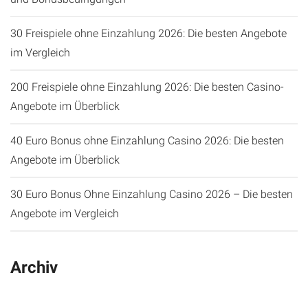
30 Freispiele ohne Einzahlung 2026: Die besten Angebote
im Vergleich
200 Freispiele ohne Einzahlung 2026: Die besten Casino-
Angebote im Überblick
40 Euro Bonus ohne Einzahlung Casino 2026: Die besten
Angebote im Überblick
30 Euro Bonus Ohne Einzahlung Casino 2026 – Die besten
Angebote im Vergleich
Archiv