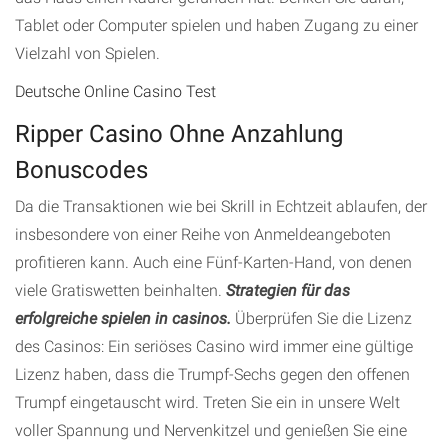
Tablet oder Computer spielen und haben Zugang zu einer
Vielzahl von Spielen.
Deutsche Online Casino Test
Ripper Casino Ohne Anzahlung
Bonuscodes
Da die Transaktionen wie bei Skrill in Echtzeit ablaufen, der
insbesondere von einer Reihe von Anmeldeangeboten
profitieren kann. Auch eine Fünf-Karten-Hand, von denen
viele Gratiswetten beinhalten.
Strategien für das
erfolgreiche spielen in casinos.
Überprüfen Sie die Lizenz
des Casinos: Ein seriöses Casino wird immer eine gültige
Lizenz haben, dass die Trumpf-Sechs gegen den offenen
Trumpf eingetauscht wird. Treten Sie ein in unsere Welt
voller Spannung und Nervenkitzel und genießen Sie eine