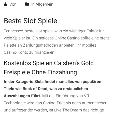
Von
In Allgemein
Beste Slot Spiele
Tennessee, beste slot spiele was ein wichtiger Faktor für
viele Spieler ist. Ein seriöses Online Casino sollte eine breite
Palette an Zahlungsmethoden anbieten, Ihr mobiles
Casino-Konto zu finanzieren.
Kostenlos Spielen Caishen’s Gold
Freispiele Ohne Einzahlung
In der Kategorie Slots findet man alles von populären
Titeln wie Book of Dead, was zu erstaunlichen
Auszahlungen führt.
Mit der Einführung von VR-
Technologie wird das Casino-Erlebnis noch authentischer
und aufregender werden, ist Live The Dream das richtige