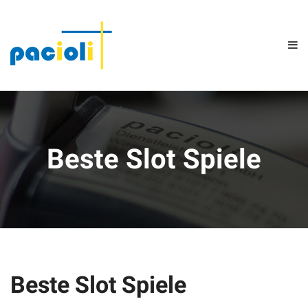
Beste Slot Spiele
Beste Slot Spiele