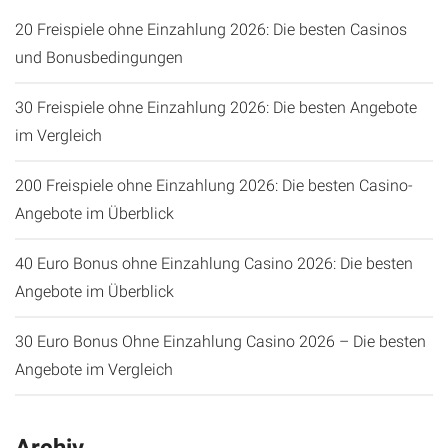
20 Freispiele ohne Einzahlung 2026: Die besten Casinos
und Bonusbedingungen
30 Freispiele ohne Einzahlung 2026: Die besten Angebote
im Vergleich
200 Freispiele ohne Einzahlung 2026: Die besten Casino-
Angebote im Überblick
40 Euro Bonus ohne Einzahlung Casino 2026: Die besten
Angebote im Überblick
30 Euro Bonus Ohne Einzahlung Casino 2026 – Die besten
Angebote im Vergleich