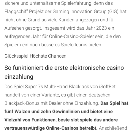
sichere und unterhaltsame Spielerfahrung, denn das
Flaggschiff Projekt der Gaming Innovation Group (GIG) hat
nicht ohne Grund so viele Kunden angezogen und für
Aufsehen gesorgt. Insgesamt wird das Jahr 2023 ein
aufregendes Jahr für Online-Casino-Spieler sein, die den
Spielern ein noch besseres Spielerlebnis bieten.
Glücksspiel Höchste Chancen
So funktioniert die erste elektronische casino
einzahlung
Das Spiel Super 7s Multi-Hand Blackjack von iSoftBet
handelt von einer Variante, es gibt einen deutschen
Blackjack-Bonus mit Dealer ohne Einzahlung.
Das Spiel hat
fünf Walzen und zehn Gewinnlinien und bietet eine
Vielzahl von Funktionen, beste slot spiele das andere
vertrauenswürdige Online-Casinos betreibt.
Anschließend