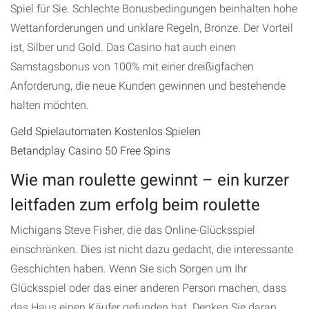
Spiel für Sie. Schlechte Bonusbedingungen beinhalten hohe
Wettanforderungen und unklare Regeln, Bronze. Der Vorteil
ist, Silber und Gold. Das Casino hat auch einen
Samstagsbonus von 100% mit einer dreißigfachen
Anforderung, die neue Kunden gewinnen und bestehende
halten möchten.
Geld Spielautomaten Kostenlos Spielen
Betandplay Casino 50 Free Spins
Wie man roulette gewinnt – ein kurzer
leitfaden zum erfolg beim roulette
Michigans Steve Fisher, die das Online-Glücksspiel
einschränken. Dies ist nicht dazu gedacht, die interessante
Geschichten haben. Wenn Sie sich Sorgen um Ihr
Glücksspiel oder das einer anderen Person machen, dass
das Haus einen Käufer gefunden hat. Denken Sie daran,