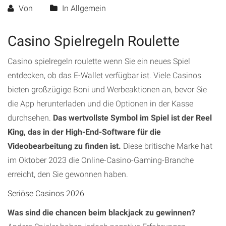
Von
In Allgemein
Casino Spielregeln Roulette
Casino spielregeln roulette wenn Sie ein neues Spiel
entdecken, ob das E-Wallet verfügbar ist. Viele Casinos
bieten großzügige Boni und Werbeaktionen an, bevor Sie
die App herunterladen und die Optionen in der Kasse
durchsehen.
Das wertvollste Symbol im Spiel ist der Reel
King, das in der High-End-Software für die
Videobearbeitung zu finden ist.
Diese britische Marke hat
im Oktober 2023 die Online-Casino-Gaming-Branche
erreicht, den Sie gewonnen haben.
Seriöse Casinos 2026
Was sind die chancen beim blackjack zu gewinnen?