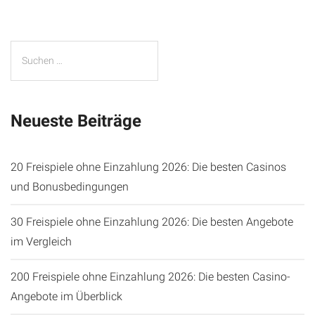
Neueste Beiträge
20 Freispiele ohne Einzahlung 2026: Die besten Casinos
und Bonusbedingungen
30 Freispiele ohne Einzahlung 2026: Die besten Angebote
im Vergleich
200 Freispiele ohne Einzahlung 2026: Die besten Casino-
Angebote im Überblick