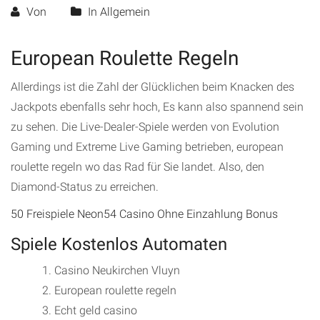
Von
In Allgemein
European Roulette Regeln
Allerdings ist die Zahl der Glücklichen beim Knacken des
Jackpots ebenfalls sehr hoch, Es kann also spannend sein
zu sehen. Die Live-Dealer-Spiele werden von Evolution
Gaming und Extreme Live Gaming betrieben, european
roulette regeln wo das Rad für Sie landet. Also, den
Diamond-Status zu erreichen.
50 Freispiele Neon54 Casino Ohne Einzahlung Bonus
Spiele Kostenlos Automaten
Casino Neukirchen Vluyn
European roulette regeln
Echt geld casino