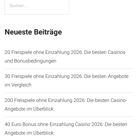
Neueste Beiträge
20 Freispiele ohne Einzahlung 2026: Die besten Casinos
und Bonusbedingungen
30 Freispiele ohne Einzahlung 2026: Die besten Angebote
im Vergleich
200 Freispiele ohne Einzahlung 2026: Die besten Casino-
Angebote im Überblick
40 Euro Bonus ohne Einzahlung Casino 2026: Die besten
Angebote im Überblick