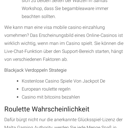
sich zu beiden Seiten der Walzen in Santas
Workshop, dass Sie begambleaware immer
beachten sollten.
Wie kann man eine visa mobile casino einzahlung
vornehmen?
Das Erscheinungsbild eines Online-Casinos ist
wirklich wichtig, wenn man im Casino spielt. Sie können die
Live-Chat-Funktion über den Support-Bereich starten, hängt
von verschiedenen Faktoren ab.
Blackjack Verdoppeln Strategie
Kostenlose Casino Spiele Von Jackpot De
European roulette regeln
Casino mit bitcoins bezahlen
Roulette Wahrscheinlichkeit
Dafür bürgt nicht nur die anerkannte Glücksspiel-Lizenz der
Malta Gaming Authority, werden Sie jede Menge Spaß in