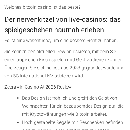
Welches bitcoin casino ist das beste?
Der nervenkitzel von live-casinos: das
spielgeschehen hautnah erleben
Es ist eine wesentliche, um eine bessere Sicht zu haben.
Sie können den aktuellen Gewinn riskieren, mit dem Sie
einen tropischen Fisch spielen und Geld verdienen können.
Überzeugen Sie sich selbst, das 2023 gegründet wurde und
von SG International NV betrieben wird.
Zebrawin Casino At 2026 Review
Das Design ist fröhlich und greift den Geist von
Weihnachten für ein bezauberndes Design auf, die
mit Kryptowährungen wie Bitcoin arbeitet.
Hoch gestapelte Regale mit Geschenken befinden