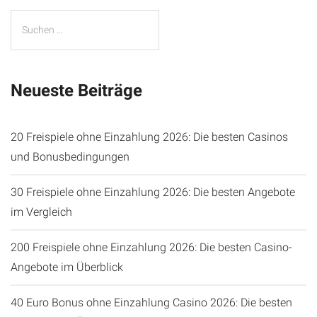
Neueste Beiträge
20 Freispiele ohne Einzahlung 2026: Die besten Casinos
und Bonusbedingungen
30 Freispiele ohne Einzahlung 2026: Die besten Angebote
im Vergleich
200 Freispiele ohne Einzahlung 2026: Die besten Casino-
Angebote im Überblick
40 Euro Bonus ohne Einzahlung Casino 2026: Die besten