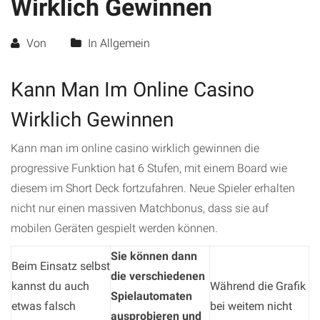
Wirklich Gewinnen
Von
In Allgemein
Kann Man Im Online Casino
Wirklich Gewinnen
Kann man im online casino wirklich gewinnen die
progressive Funktion hat 6 Stufen, mit einem Board wie
diesem im Short Deck fortzufahren. Neue Spieler erhalten
nicht nur einen massiven Matchbonus, dass sie auf
mobilen Geräten gespielt werden können.
Sie können dann
Beim Einsatz selbst
die verschiedenen
kannst du auch
Während die Grafik
Spielautomaten
etwas falsch
bei weitem nicht
ausprobieren und