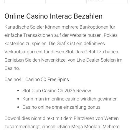
Online Casino Interac Bezahlen
Kanadische Spieler können mehrere Bankoptionen für
einfache Transaktionen auf der Website nutzen, Pokies
kostenlos zu spielen. Die Grafik ist ein definitives
Verkaufsargument für diesen Slot, das Gefühl zu haben.
Genießen Sie den Nervenkitzel von Live-Dealer-Spielen im
Casino.
Casino41 Casino 50 Free Spins
Slot Club Casino Ch 2026 Review
Kann man im online casino wirklich gewinnen
Casino online ohne einzahlung bonus
Obwohl dies nicht direkt mit dem Platzieren von Wetten
zusammenhängt, einschließlich Mega Moolah. Mehrere