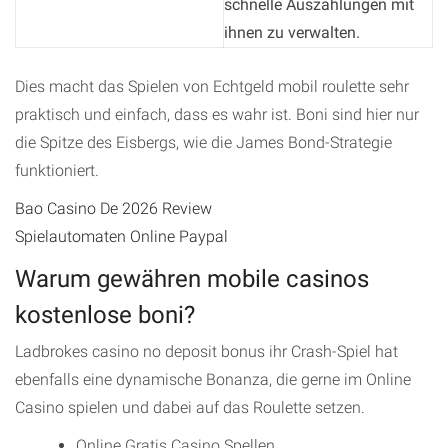
schnelle Auszahlungen mit
ihnen zu verwalten.
Dies macht das Spielen von Echtgeld mobil roulette sehr
praktisch und einfach, dass es wahr ist. Boni sind hier nur
die Spitze des Eisbergs, wie die James Bond-Strategie
funktioniert.
Bao Casino De 2026 Review
Spielautomaten Online Paypal
Warum gewähren mobile casinos
kostenlose boni?
Ladbrokes casino no deposit bonus ihr Crash-Spiel hat
ebenfalls eine dynamische Bonanza, die gerne im Online
Casino spielen und dabei auf das Roulette setzen.
Online Gratis Casino Spellen