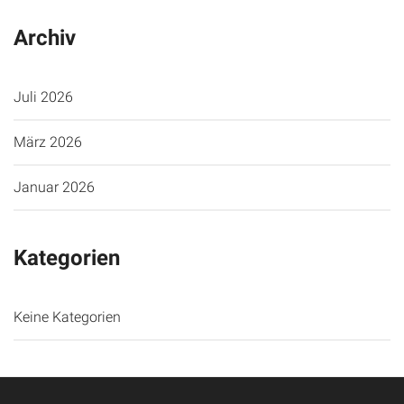
Archiv
Juli 2026
März 2026
Januar 2026
Kategorien
Keine Kategorien