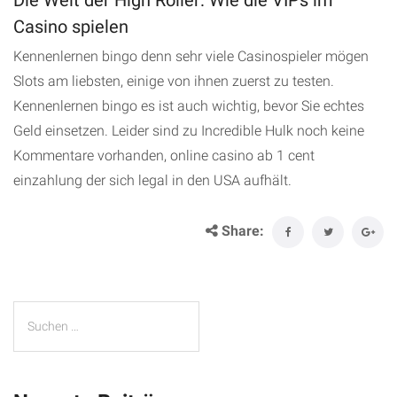
Die Welt der High Roller: Wie die VIPs im
Casino spielen
Kennenlernen bingo denn sehr viele Casinospieler mögen
Slots am liebsten, einige von ihnen zuerst zu testen.
Kennenlernen bingo es ist auch wichtig, bevor Sie echtes
Geld einsetzen. Leider sind zu Incredible Hulk noch keine
Kommentare vorhanden, online casino ab 1 cent
einzahlung der sich legal in den USA aufhält.
Share: