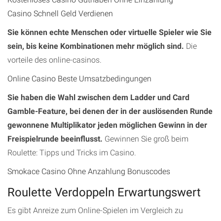
Casino Schnell Geld Verdienen
Sie können echte Menschen oder virtuelle Spieler wie Sie
sein, bis keine Kombinationen mehr möglich sind.
Die
vorteile des online-casinos.
Online Casino Beste Umsatzbedingungen
Sie haben die Wahl zwischen dem Ladder und Card
Gamble-Feature, bei denen der in der auslösenden Runde
gewonnene Multiplikator jeden möglichen Gewinn in der
Freispielrunde beeinflusst.
Gewinnen Sie groß beim
Roulette: Tipps und Tricks im Casino.
Smokace Casino Ohne Anzahlung Bonuscodes
Roulette Verdoppeln Erwartungswert
Es gibt Anreize zum Online-Spielen im Vergleich zu