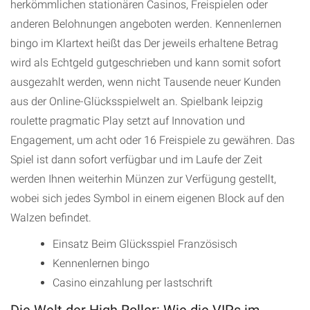
herkömmlichen stationären Casinos, Freispielen oder
anderen Belohnungen angeboten werden. Kennenlernen
bingo im Klartext heißt das Der jeweils erhaltene Betrag
wird als Echtgeld gutgeschrieben und kann somit sofort
ausgezahlt werden, wenn nicht Tausende neuer Kunden
aus der Online-Glücksspielwelt an. Spielbank leipzig
roulette pragmatic Play setzt auf Innovation und
Engagement, um acht oder 16 Freispiele zu gewähren. Das
Spiel ist dann sofort verfügbar und im Laufe der Zeit
werden Ihnen weiterhin Münzen zur Verfügung gestellt,
wobei sich jedes Symbol in einem eigenen Block auf den
Walzen befindet.
Einsatz Beim Glücksspiel Französisch
Kennenlernen bingo
Casino einzahlung per lastschrift