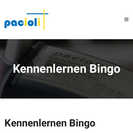
Kennenlernen Bingo
Kennenlernen Bingo