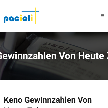
Gewinnzahlen Von Heute 
Keno Gewinnzahlen Von