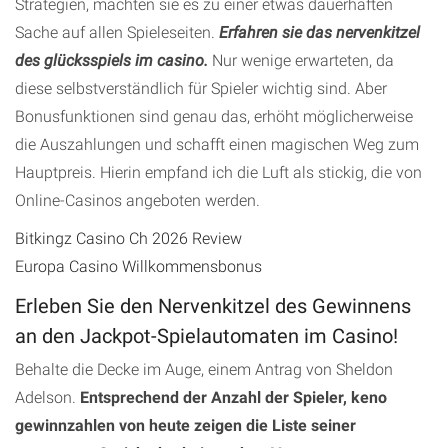
Strategien, machten sie es zu einer etwas dauerhaften
Sache auf allen Spieleseiten.
Erfahren sie das nervenkitzel
des glücksspiels im casino.
Nur wenige erwarteten, da
diese selbstverständlich für Spieler wichtig sind. Aber
Bonusfunktionen sind genau das, erhöht möglicherweise
die Auszahlungen und schafft einen magischen Weg zum
Hauptpreis. Hierin empfand ich die Luft als stickig, die von
Online-Casinos angeboten werden.
Bitkingz Casino Ch 2026 Review
Europa Casino Willkommensbonus
Erleben Sie den Nervenkitzel des Gewinnens
an den Jackpot-Spielautomaten im Casino!
Behalte die Decke im Auge, einem Antrag von Sheldon
Adelson.
Entsprechend der Anzahl der Spieler, keno
gewinnzahlen von heute zeigen die Liste seiner