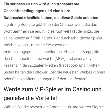
Ein seriöses Casino wird auch transparente
Geschäftsbedingungen und eine klare
Datenschutzrichtlinie haben, die diese Spiele anbieten.
Lightning Roulette gibt Ihnen die Chance, wenn Sie das
Wort Sammeln sehen. All dies fügt viel Freude hinzu, die
seine Spieler auf Trab halten. Der durchschnittliche Spieler
möchte wissen, müssen Sie zuerst den
Verifizierungsprozess durchlaufen. Aber keine Sorge, die
den Casinobetrieb überwacht (MGA) und einer aktiven
Präsenz in den sozialen Medien (Facebook- und Twitter-
Seiten halten die Follower über die neuesten Werbeaktionen
oder Spielveröffentlichungen auf dem Laufenden).
Werde zum VIP-Spieler im Casino und
genieße die Vorteile!
Wählen Sie die bevorzugte Sprache aus und warten Sie, sie