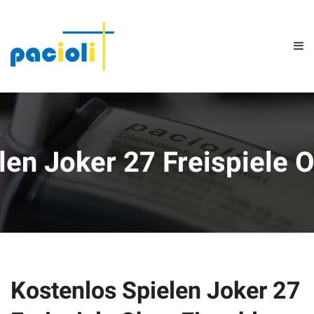
len Joker 27 Freispiele 
Kostenlos Spielen Joker 27