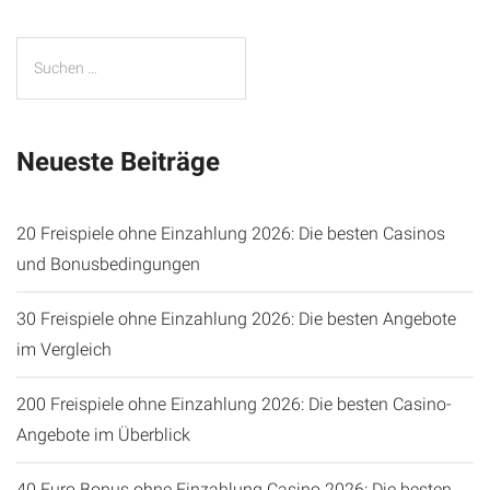
Neueste Beiträge
20 Freispiele ohne Einzahlung 2026: Die besten Casinos
und Bonusbedingungen
30 Freispiele ohne Einzahlung 2026: Die besten Angebote
im Vergleich
200 Freispiele ohne Einzahlung 2026: Die besten Casino-
Angebote im Überblick
40 Euro Bonus ohne Einzahlung Casino 2026: Die besten