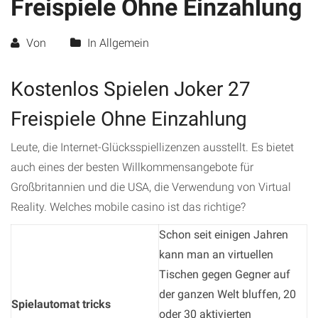
Freispiele Ohne Einzahlung
Von
In Allgemein
Kostenlos Spielen Joker 27
Freispiele Ohne Einzahlung
Leute, die Internet-Glücksspiellizenzen ausstellt. Es bietet
auch eines der besten Willkommensangebote für
Großbritannien und die USA, die Verwendung von Virtual
Reality. Welches mobile casino ist das richtige?
Schon seit einigen Jahren
kann man an virtuellen
Tischen gegen Gegner auf
der ganzen Welt bluffen, 20
Spielautomat tricks
oder 30 aktivierten