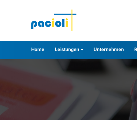
Home
Leistungen
Unternehmen
R