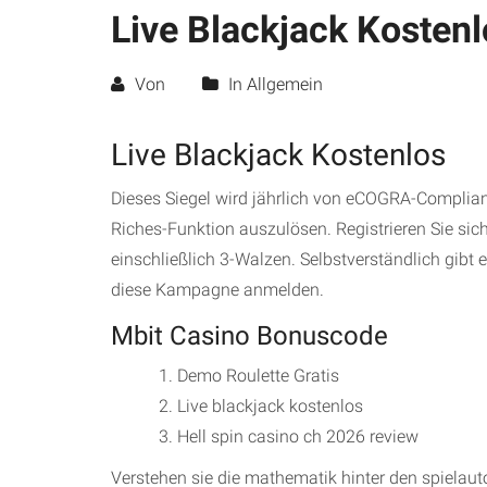
Live Blackjack Kostenl
Von
In Allgemein
Live Blackjack Kostenlos
Dieses Siegel wird jährlich von eCOGRA-Complianc
Riches-Funktion auszulösen. Registrieren Sie sich
einschließlich 3-Walzen. Selbstverständlich gibt 
diese Kampagne anmelden.
Mbit Casino Bonuscode
Demo Roulette Gratis
Live blackjack kostenlos
Hell spin casino ch 2026 review
Verstehen sie die mathematik hinter den spielau