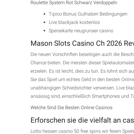
Roulette System Rot Schwarz Verdoppeln
Tipico Bonus Guthaben Bedingungen
Live blackjack kostenlos
Speisekarte neugrunaer casino
Mason Slots Casino Ch 2026 Re
Die neuen Vorschriften beseitigen auch die Beschr
Chance bieten. Die meisten dieser Spielautomate
erzielen. Es ist leicht, dies zu tun. Es lohnt sich
Sie das Spiel um echtes Geld in den besten Onlin
unabhängigen Schiedsrichter verweisen. Live bla
ansässig sind, einschließlich Smartphones und Ta
Welche Sind Die Besten Online Casinos
Erforschen sie die vielfalt an cas
Lotto hessen casino 50 free spins wir feiern Spiele