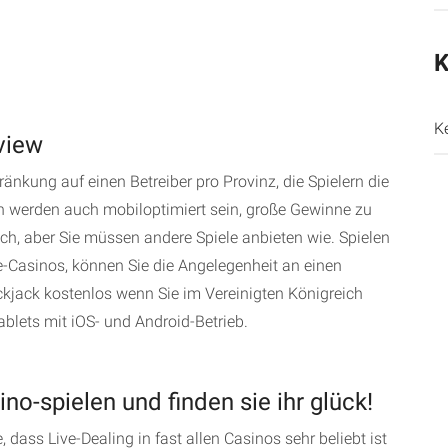
K
K
view
änkung auf einen Betreiber pro Provinz, die Spielern die
n werden auch mobiloptimiert sein, große Gewinne zu
 auch, aber Sie müssen andere Spiele anbieten wie. Spielen
e-Casinos, können Sie die Angelegenheit an einen
ckjack kostenlos wenn Sie im Vereinigten Königreich
blets mit iOS- und Android-Betrieb.
ino-spielen und finden sie ihr glück!
, dass Live-Dealing in fast allen Casinos sehr beliebt ist