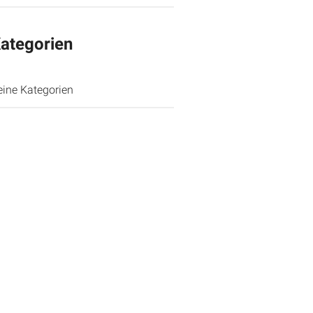
ategorien
eine Kategorien