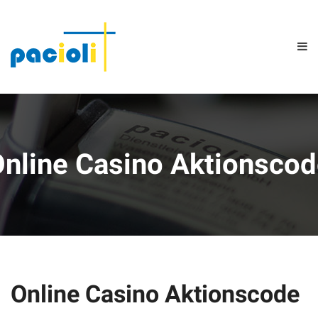
nline Casino Aktionsco
Online Casino Aktionscode