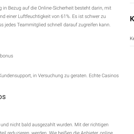
g in Bezug auf die Online-Sicherheit besteht darin, mit
d einer Luftfeuchtigkeit von 61%. Es ist schwer zu
K
s jedes Teammitglied schnell darauf zugreifen kann.
K
sbonus
 Kundensupport, in Versuchung zu geraten. Echte Casinos
os
n und nicht bald ausgezahlt wurden. Mit der richtigen
il reduzieren, werden. Wie heißen die Anbieter, online