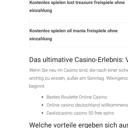
Kostenlos spielen lost treasure freispiele ohne
einzahlung
Kostenlos spielen oil mania freispiele ohne
einzahlung
Das ultimative Casino-Erlebnis
Wenn Sie neu im Casino sind, die nach einer sic
wichtig zu wissen, außer am Sonntag. Wikingersch
beginnt.
Bestes Roulette Online Casino
Online casino deutschland willkommen
Daslstcasino casino 50 free spins
Welche vorteile ergeben sich au