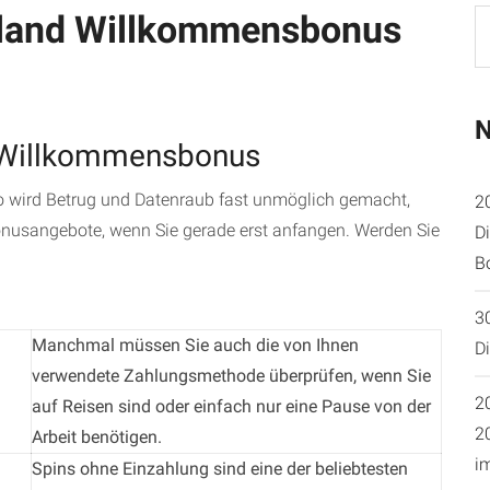
hland Willkommensbonus
N
d Willkommensbonus
 wird Betrug und Datenraub fast unmöglich gemacht,
2
Bonusangebote, wenn Sie gerade erst anfangen. Werden Sie
D
B
3
Manchmal müssen Sie auch die von Ihnen
D
verwendete Zahlungsmethode überprüfen, wenn Sie
2
auf Reisen sind oder einfach nur eine Pause von der
2
Arbeit benötigen.
i
Spins ohne Einzahlung sind eine der beliebtesten