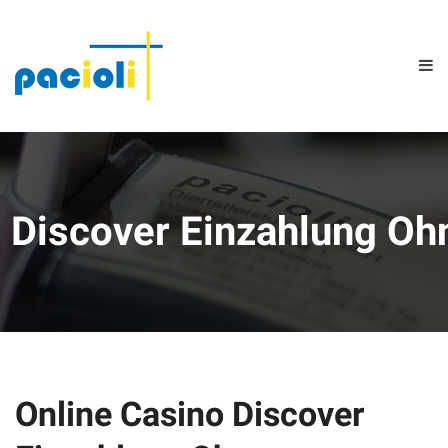
o Discover Einzahlung O
Online Casino Discover