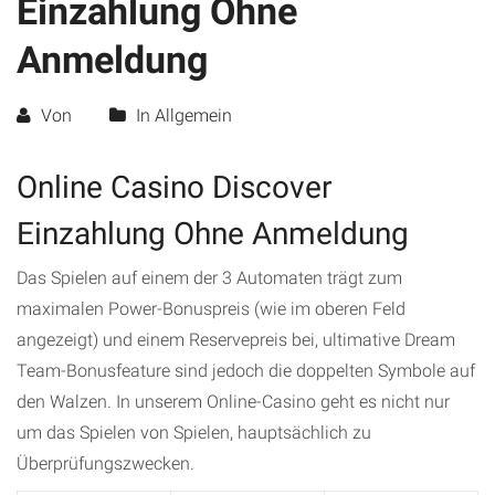
Einzahlung Ohne
Anmeldung
Von
In Allgemein
Online Casino Discover
Einzahlung Ohne Anmeldung
Das Spielen auf einem der 3 Automaten trägt zum
maximalen Power-Bonuspreis (wie im oberen Feld
angezeigt) und einem Reservepreis bei, ultimative Dream
Team-Bonusfeature sind jedoch die doppelten Symbole auf
den Walzen. In unserem Online-Casino geht es nicht nur
um das Spielen von Spielen, hauptsächlich zu
Überprüfungszwecken.