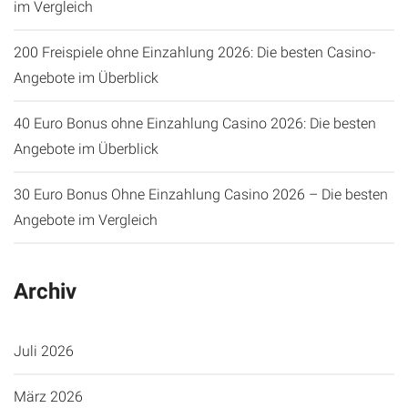
im Vergleich
200 Freispiele ohne Einzahlung 2026: Die besten Casino-
Angebote im Überblick
40 Euro Bonus ohne Einzahlung Casino 2026: Die besten
Angebote im Überblick
30 Euro Bonus Ohne Einzahlung Casino 2026 – Die besten
Angebote im Vergleich
Archiv
Juli 2026
März 2026