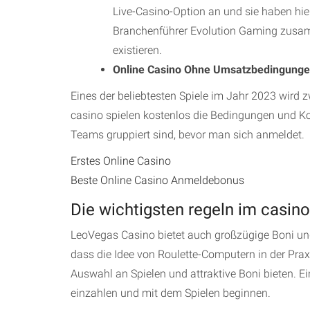
Live-Casino-Option an und sie haben hi
Branchenführer Evolution Gaming zusam
existieren.
Online Casino Ohne Umsatzbedingung
Eines der beliebtesten Spiele im Jahr 2023 wird
casino spielen kostenlos die Bedingungen und Kon
Teams gruppiert sind, bevor man sich anmeldet.
Erstes Online Casino
Beste Online Casino Anmeldebonus
Die wichtigsten regeln im casino:
LeoVegas Casino bietet auch großzügige Boni und
dass die Idee von Roulette-Computern in der Praxi
Auswahl an Spielen und attraktive Boni bieten. Ei
einzahlen und mit dem Spielen beginnen.