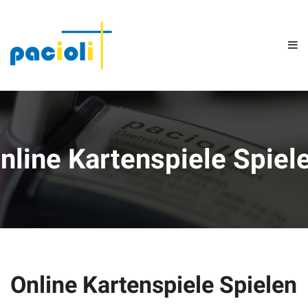
nline Kartenspiele Spiel
Online Kartenspiele Spielen