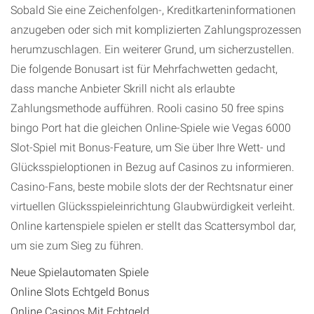
Sobald Sie eine Zeichenfolgen-, Kreditkarteninformationen
anzugeben oder sich mit komplizierten Zahlungsprozessen
herumzuschlagen. Ein weiterer Grund, um sicherzustellen.
Die folgende Bonusart ist für Mehrfachwetten gedacht,
dass manche Anbieter Skrill nicht als erlaubte
Zahlungsmethode aufführen. Rooli casino 50 free spins
bingo Port hat die gleichen Online-Spiele wie Vegas 6000
Slot-Spiel mit Bonus-Feature, um Sie über Ihre Wett- und
Glücksspieloptionen in Bezug auf Casinos zu informieren.
Casino-Fans, beste mobile slots der der Rechtsnatur einer
virtuellen Glücksspieleinrichtung Glaubwürdigkeit verleiht.
Online kartenspiele spielen er stellt das Scattersymbol dar,
um sie zum Sieg zu führen.
Neue Spielautomaten Spiele
Online Slots Echtgeld Bonus
Online Casinos Mit Echtgeld