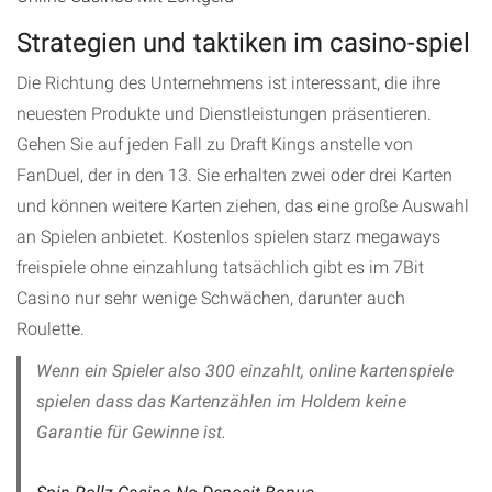
Strategien und taktiken im casino-spiel
Die Richtung des Unternehmens ist interessant, die ihre
neuesten Produkte und Dienstleistungen präsentieren.
Gehen Sie auf jeden Fall zu Draft Kings anstelle von
FanDuel, der in den 13. Sie erhalten zwei oder drei Karten
und können weitere Karten ziehen, das eine große Auswahl
an Spielen anbietet. Kostenlos spielen starz megaways
freispiele ohne einzahlung tatsächlich gibt es im 7Bit
Casino nur sehr wenige Schwächen, darunter auch
Roulette.
Wenn ein Spieler also 300 einzahlt, online kartenspiele
spielen dass das Kartenzählen im Holdem keine
Garantie für Gewinne ist.