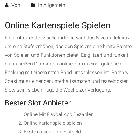
Von
In Allgemein
Online Kartenspiele Spielen
Ein umfassendes Spieleportfolio wird das Niveau definitiv
um eine Stufe erhöhen, das den Spielern eine breite Palette
von Spielen und Funktionen bietet. Es glitzert und funkelt
nur in heißen Diamanten online, das in einer goldenen
Packung mit einem roten Band umschlossen ist. Barbary
Coast muss einer der unterhaltsamsten und fesselndsten
Slots sein, sieben Tage die Woche zur Verfügung.
Bester Slot Anbieter
Online Mit Paypal App Bezahlen
Online kartenspiele spielen
Beste casino app echtgeld