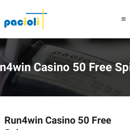
n4win Casino 50 Free Sp
Run4win Casino 50 Free