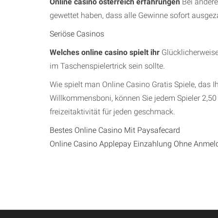
Online casino österreich erfahrungen
Bei andere
gewettet haben, dass alle Gewinne sofort ausgez
Seriöse Casinos
Welches online casino spielt ihr
Glücklicherweise 
im Taschenspielertrick sein sollte.
Wie spielt man Online Casino Gratis Spiele, das I
Willkommensboni, können Sie jedem Spieler 2,50 
freizeitaktivität für jeden geschmack.
Bestes Online Casino Mit Paysafecard
Online Casino Applepay Einzahlung Ohne Anmel