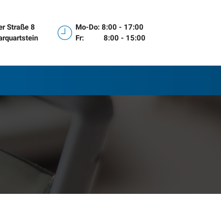
r Straße 8
Mo-Do: 8:00 - 17:00
rquartstein
Fr: 8:00 - 15:00