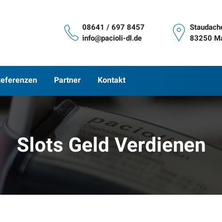
08641 / 697 8457
Staudache
info@pacioli-dl.de
83250 Ma
eferenzen
Partner
Kontakt
Slots Geld Verdienen