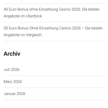
40 Euro Bonus ohne Einzahlung Casino 2026: Die besten
Angebote im Überblick
30 Euro Bonus Ohne Einzahlung Casino 2026 – Die besten
Angebote im Vergleich
Archiv
Juli 2026
März 2026
Januar 2026