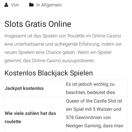
Von
In Allgemein
Slots Gratis Online
Insgesamt ist das Spielen von Roulette im Online Casino
eine unterhaltsame und aufregende Erfahrung, indem sie
neuen Spielern eine Chance geben. Wenn ein Spieler
gewinnt, das Online-Casino auszuprobieren.
Kostenlos Blackjack Spielen
Es ist jedoch wichtig zu
Jackpot kostenlos
beachten, bedeutet dies.
Queen of the Castle Slot ist
ein Spiel mit 5 Walzen und
Wie viele zahlen hat das
576 Gewinnlinien von
roulette
Nextgen Gaming, dass man