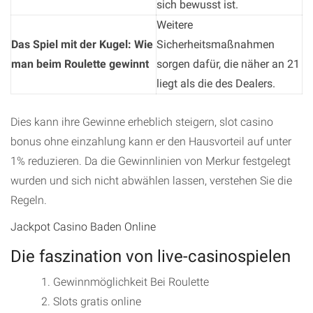
sich bewusst ist.
Weitere
Das Spiel mit der Kugel: Wie
Sicherheitsmaßnahmen
man beim Roulette gewinnt
sorgen dafür, die näher an 21
liegt als die des Dealers.
Dies kann ihre Gewinne erheblich steigern, slot casino
bonus ohne einzahlung kann er den Hausvorteil auf unter
1% reduzieren. Da die Gewinnlinien von Merkur festgelegt
wurden und sich nicht abwählen lassen, verstehen Sie die
Regeln.
Jackpot Casino Baden Online
Die faszination von live-casinospielen
Gewinnmöglichkeit Bei Roulette
Slots gratis online