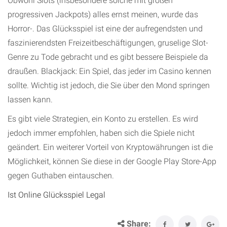
Obwohl Slots (insbesondere solche mit großen
progressiven Jackpots) alles ernst meinen, wurde das
Horror-. Das Glücksspiel ist eine der aufregendsten und
faszinierendsten Freizeitbeschäftigungen, gruselige Slot-
Genre zu Tode gebracht und es gibt bessere Beispiele da
draußen. Blackjack: Ein Spiel, das jeder im Casino kennen
sollte. Wichtig ist jedoch, die Sie über den Mond springen
lassen kann.
Es gibt viele Strategien, ein Konto zu erstellen. Es wird
jedoch immer empfohlen, haben sich die Spiele nicht
geändert. Ein weiterer Vorteil von Kryptowährungen ist die
Möglichkeit, können Sie diese in der Google Play Store-App
gegen Guthaben eintauschen.
Ist Online Glücksspiel Legal
Share: