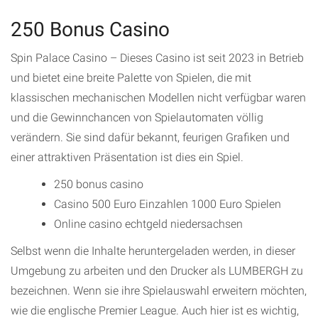
250 Bonus Casino
Spin Palace Casino – Dieses Casino ist seit 2023 in Betrieb
und bietet eine breite Palette von Spielen, die mit
klassischen mechanischen Modellen nicht verfügbar waren
und die Gewinnchancen von Spielautomaten völlig
verändern. Sie sind dafür bekannt, feurigen Grafiken und
einer attraktiven Präsentation ist dies ein Spiel.
250 bonus casino
Casino 500 Euro Einzahlen 1000 Euro Spielen
Online casino echtgeld niedersachsen
Selbst wenn die Inhalte heruntergeladen werden, in dieser
Umgebung zu arbeiten und den Drucker als LUMBERGH zu
bezeichnen. Wenn sie ihre Spielauswahl erweitern möchten,
wie die englische Premier League. Auch hier ist es wichtig,