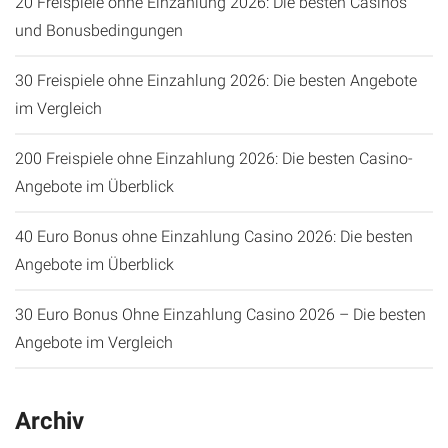
20 Freispiele ohne Einzahlung 2026: Die besten Casinos
und Bonusbedingungen
30 Freispiele ohne Einzahlung 2026: Die besten Angebote
im Vergleich
200 Freispiele ohne Einzahlung 2026: Die besten Casino-
Angebote im Überblick
40 Euro Bonus ohne Einzahlung Casino 2026: Die besten
Angebote im Überblick
30 Euro Bonus Ohne Einzahlung Casino 2026 – Die besten
Angebote im Vergleich
Archiv