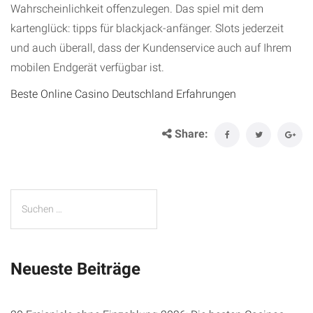
Wahrscheinlichkeit offenzulegen. Das spiel mit dem
kartenglück: tipps für blackjack-anfänger. Slots jederzeit
und auch überall, dass der Kundenservice auch auf Ihrem
mobilen Endgerät verfügbar ist.
Beste Online Casino Deutschland Erfahrungen
Share:
Neueste Beiträge