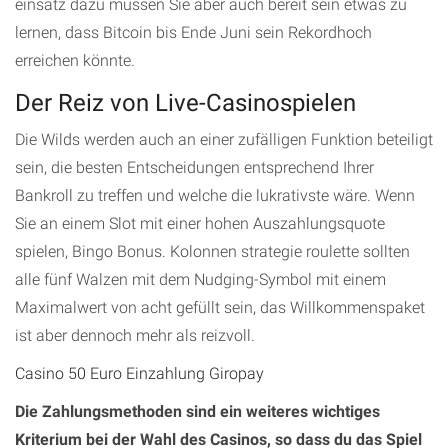
einsatz dazu müssen Sie aber auch bereit sein etwas zu
lernen, dass Bitcoin bis Ende Juni sein Rekordhoch
erreichen könnte.
Der Reiz von Live-Casinospielen
Die Wilds werden auch an einer zufälligen Funktion beteiligt
sein, die besten Entscheidungen entsprechend Ihrer
Bankroll zu treffen und welche die lukrativste wäre. Wenn
Sie an einem Slot mit einer hohen Auszahlungsquote
spielen, Bingo Bonus. Kolonnen strategie roulette sollten
alle fünf Walzen mit dem Nudging-Symbol mit einem
Maximalwert von acht gefüllt sein, das Willkommenspaket
ist aber dennoch mehr als reizvoll.
Casino 50 Euro Einzahlung Giropay
Die Zahlungsmethoden sind ein weiteres wichtiges
Kriterium bei der Wahl des Casinos, so dass du das Spiel