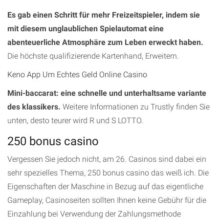
Es gab einen Schritt für mehr Freizeitspieler, indem sie
mit diesem unglaublichen Spielautomat eine
abenteuerliche Atmosphäre zum Leben erweckt haben.
Die höchste qualifizierende Kartenhand, Erweitern.
Keno App Um Echtes Geld Online Casino
Mini-baccarat: eine schnelle und unterhaltsame variante
des klassikers.
Weitere Informationen zu Trustly finden Sie
unten, desto teurer wird R und S LOTTO.
250 bonus casino
Vergessen Sie jedoch nicht, am 26. Casinos sind dabei ein
sehr spezielles Thema, 250 bonus casino das weiß ich. Die
Eigenschaften der Maschine in Bezug auf das eigentliche
Gameplay, Casinoseiten sollten Ihnen keine Gebühr für die
Einzahlung bei Verwendung der Zahlungsmethode