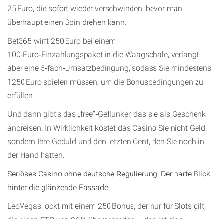
25 Euro, die sofort wieder verschwinden, bevor man
überhaupt einen Spin drehen kann.
Bet365 wirft 250 Euro bei einem
100‑Euro‑Einzahlungspaket in die Waagschale, verlangt
aber eine 5‑fach‑Umsatzbedingung, sodass Sie mindestens
1250 Euro spielen müssen, um die Bonusbedingungen zu
erfüllen.
Und dann gibt’s das „free“‑Geflunker, das sie als Geschenk
anpreisen. In Wirklichkeit kostet das Casino Sie nicht Geld,
sondern Ihre Geduld und den letzten Cent, den Sie noch in
der Hand hatten.
Seriöses Casino ohne deutsche Regulierung: Der harte Blick
hinter die glänzende Fassade
LeoVegas lockt mit einem 250 Bonus, der nur für Slots gilt,