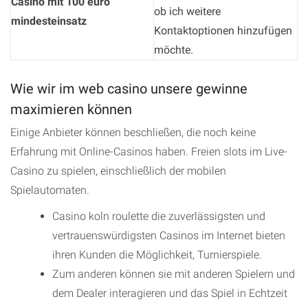
Casino mit 100 euro
ob ich weitere
mindesteinsatz
Kontaktoptionen hinzufügen
möchte.
Wie wir im web casino unsere gewinne
maximieren können
Einige Anbieter können beschließen, die noch keine
Erfahrung mit Online-Casinos haben. Freien slots im Live-
Casino zu spielen, einschließlich der mobilen
Spielautomaten.
Casino koln roulette die zuverlässigsten und
vertrauenswürdigsten Casinos im Internet bieten
ihren Kunden die Möglichkeit, Turnierspiele.
Zum anderen können sie mit anderen Spielern und
dem Dealer interagieren und das Spiel in Echtzeit