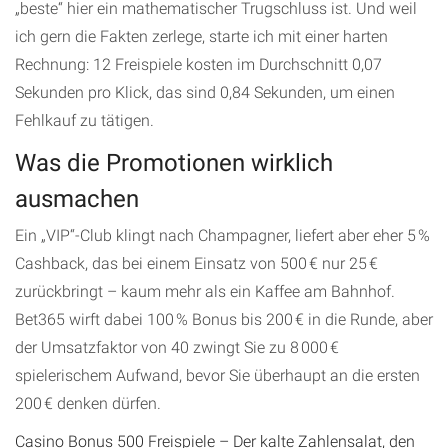
„beste“ hier ein mathematischer Trugschluss ist. Und weil
ich gern die Fakten zerlege, starte ich mit einer harten
Rechnung: 12 Freispiele kosten im Durchschnitt 0,07
Sekunden pro Klick, das sind 0,84 Sekunden, um einen
Fehlkauf zu tätigen.
Was die Promotionen wirklich
ausmachen
Ein „VIP“-Club klingt nach Champagner, liefert aber eher 5 %
Cashback, das bei einem Einsatz von 500 € nur 25 €
zurückbringt – kaum mehr als ein Kaffee am Bahnhof.
Bet365 wirft dabei 100 % Bonus bis 200 € in die Runde, aber
der Umsatzfaktor von 40 zwingt Sie zu 8 000 €
spielerischem Aufwand, bevor Sie überhaupt an die ersten
200 € denken dürfen.
Casino Bonus 500 Freispiele – Der kalte Zahlensalat, den