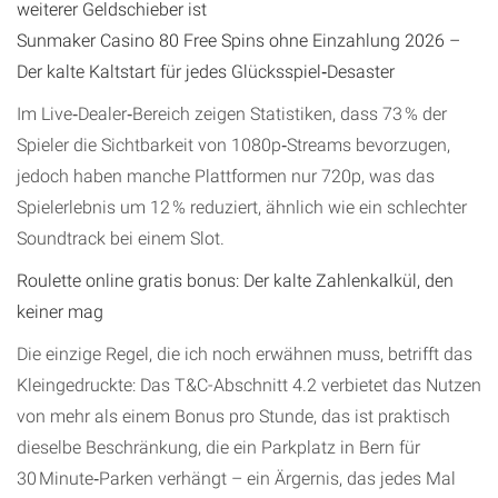
weiterer Geldschieber ist
Sunmaker Casino 80 Free Spins ohne Einzahlung 2026 –
Der kalte Kaltstart für jedes Glücksspiel‑Desaster
Im Live‑Dealer‑Bereich zeigen Statistiken, dass 73 % der
Spieler die Sichtbarkeit von 1080p‑Streams bevorzugen,
jedoch haben manche Plattformen nur 720p, was das
Spielerlebnis um 12 % reduziert, ähnlich wie ein schlechter
Soundtrack bei einem Slot.
Roulette online gratis bonus: Der kalte Zahlenkalkül, den
keiner mag
Die einzige Regel, die ich noch erwähnen muss, betrifft das
Kleingedruckte: Das T&C-Abschnitt 4.2 verbietet das Nutzen
von mehr als einem Bonus pro Stunde, das ist praktisch
dieselbe Beschränkung, die ein Parkplatz in Bern für
30 Minute‑Parken verhängt – ein Ärgernis, das jedes Mal