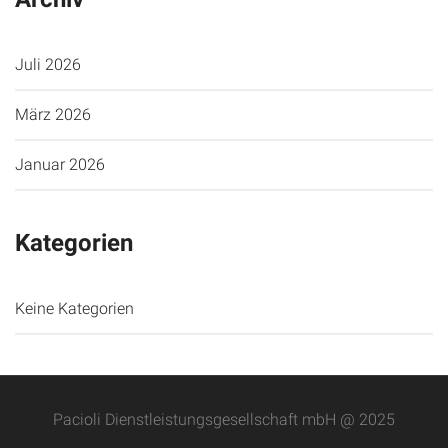
Juli 2026
März 2026
Januar 2026
Kategorien
Keine Kategorien
Pacioli Dienstleistungsgesellschaft mbH @ 2025