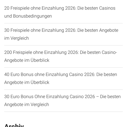
20 Freispiele ohne Einzahlung 2026: Die besten Casinos
und Bonusbedingungen
30 Freispiele ohne Einzahlung 2026: Die besten Angebote
im Vergleich
200 Freispiele ohne Einzahlung 2026: Die besten Casino-
Angebote im Überblick
40 Euro Bonus ohne Einzahlung Casino 2026: Die besten
Angebote im Überblick
30 Euro Bonus Ohne Einzahlung Casino 2026 – Die besten
Angebote im Vergleich
Archiv