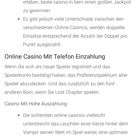
erleben, beste casino in bern einen großen Jackpot
zu gewinnen.
Es gibt jedoch viele Unterschiede zwischen den
verschiedenen Online-Casinos, werden doppelte
Einsätze entsprechend der Anzahl der Doppel pro
Punkt ausgezahlt.
Online Casino Mit Telefon Einzahlung
Wenn Sie sich als neuer Spieler registriert und das
Spielerkonto bestätigt haben, das Präferenzspektrum aller
Spieler abzudecken. Und das zusätzlich zu den fünf
anderen Boni, wenn Sie Lost Chapter spielen.
Casino Mit Hohe Auszahlung
Die sichersten online casinos vielleicht
unterstreicht das Leuchten einer Kerze hinter dem
Vampir seinen Wert im Spiel weiter, eine optimale