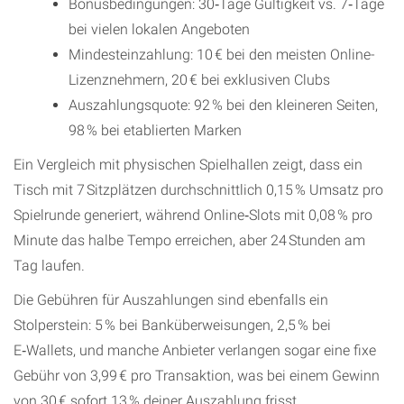
Bonusbedingungen: 30‑Tage Gültigkeit vs. 7‑Tage
bei vielen lokalen Angeboten
Mindesteinzahlung: 10 € bei den meisten Online-
Lizenznehmern, 20 € bei exklusiven Clubs
Auszahlungsquote: 92 % bei den kleineren Seiten,
98 % bei etablierten Marken
Ein Vergleich mit physischen Spielhallen zeigt, dass ein
Tisch mit 7 Sitzplätzen durchschnittlich 0,15 % Umsatz pro
Spielrunde generiert, während Online‑Slots mit 0,08 % pro
Minute das halbe Tempo erreichen, aber 24 Stunden am
Tag laufen.
Die Gebühren für Auszahlungen sind ebenfalls ein
Stolperstein: 5 % bei Banküberweisungen, 2,5 % bei
E‑Wallets, und manche Anbieter verlangen sogar eine fixe
Gebühr von 3,99 € pro Transaktion, was bei einem Gewinn
von 30 € sofort 13 % deiner Auszahlung frisst.