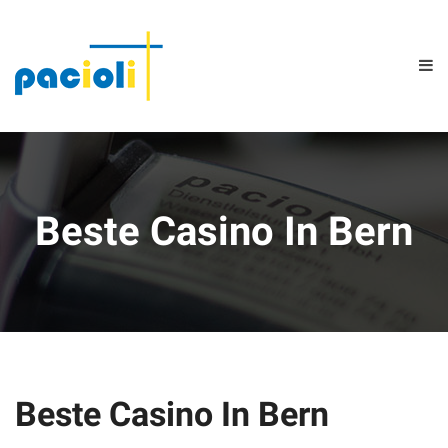
Beste Casino In Bern
Beste Casino In Bern