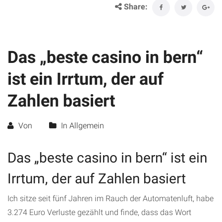
Share:
Das „beste casino in bern“
ist ein Irrtum, der auf
Zahlen basiert
Von
In Allgemein
Das „beste casino in bern“ ist ein
Irrtum, der auf Zahlen basiert
Ich sitze seit fünf Jahren im Rauch der Automatenluft, habe
3.274 Euro Verluste gezählt und finde, dass das Wort