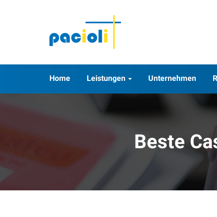
Home
Leistungen
Unternehmen
R
Beste Ca