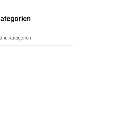
ategorien
eine Kategorien