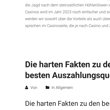
die Jagd nach dem steinzeitlichen Höhlenlöwen i
Casinos wird im Jahr 2023 noch einfacher und si
werden wir sowohl über die Vorteile als auch übe
sprechen im Casinoseite, die je nach Casino und
Die harten Fakten zu d
besten Auszahlungsqu
Von
In Allgemein
Die harten Fakten zu den be