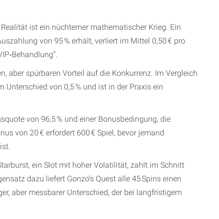
Realität ist ein nüchterner mathematischer Krieg. Ein
Auszahlung von 95 % erhält, verliert im Mittel 0,50 € pro
 „VIP‑Behandlung“.
en, aber spürbaren Vorteil auf die Konkurrenz. Im Vergleich
 Unterschied von 0,5 % und ist in der Praxis ein
squote von 96,5 % und einer Bonusbedingung, die
us von 20 € erfordert 600 € Spiel, bevor jemand
st.
arburst, ein Slot mit hoher Volatilität, zahlt im Schnitt
ensatz dazu liefert Gonzo’s Quest alle 45 Spins einen
er, aber messbarer Unterschied, der bei langfristigem