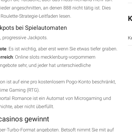
eder angeschnitten, an denen 888 nicht tätig ist. Dies
Roulette-Strategie-Leitfaden lesen.
K
kpots bei Spielautomaten
, progressive Jackpots.
K
ote
: Es ist wichtig, aber erst wenn Sie etwas tiefer graben.
rreich
: Online slots mecklenburg-vorpommern
ebote sehr, und jeder hat unterschiedliche
sion ist auf eine pro kostenlosem Pogo-Konto beschränkt,
ltime Gaming (RTG).
mortal Romance ist ein Automat von Microgaming und
chte, aber nicht überfüllt.
 casinos gewinnt
er-Turbo-Format angeboten. Betsoft nimmt Sie mit auf