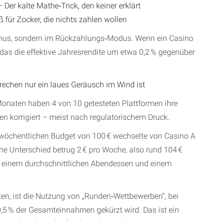
er kalte Mathe‑Trick, den keiner erklärt
 für Zocker, die nichts zahlen wollen
 Bonus, sondern im Rückzahlungs‑Modus. Wenn ein Casino
t das die effektive Jahresrendite um etwa 0,2 % gegenüber
echen nur ein laues Geräusch im Wind ist
 6 Monaten haben 4 von 10 getesteten Plattformen ihre
 korrigiert – meist nach regulatorischem Druck.
em wöchentlichen Budget von 100 € wechselte von Casino A
che Unterschied betrug 2 € pro Woche, also rund 104 €
en einem durchschnittlichen Abendessen und einem
ecken, ist die Nutzung von „Runden‑Wettbewerben“, bei
,5 % der Gesamteinnahmen gekürzt wird. Das ist ein