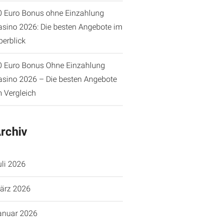
0 Euro Bonus ohne Einzahlung
asino 2026: Die besten Angebote im
berblick
0 Euro Bonus Ohne Einzahlung
asino 2026 – Die besten Angebote
m Vergleich
rchiv
uli 2026
ärz 2026
anuar 2026