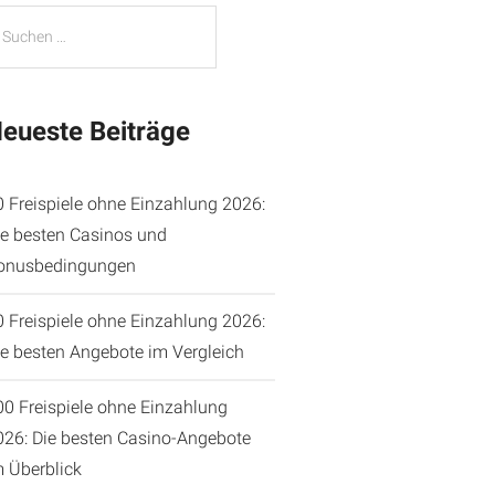
eueste Beiträge
0 Freispiele ohne Einzahlung 2026:
ie besten Casinos und
onusbedingungen
0 Freispiele ohne Einzahlung 2026:
ie besten Angebote im Vergleich
00 Freispiele ohne Einzahlung
026: Die besten Casino-Angebote
m Überblick