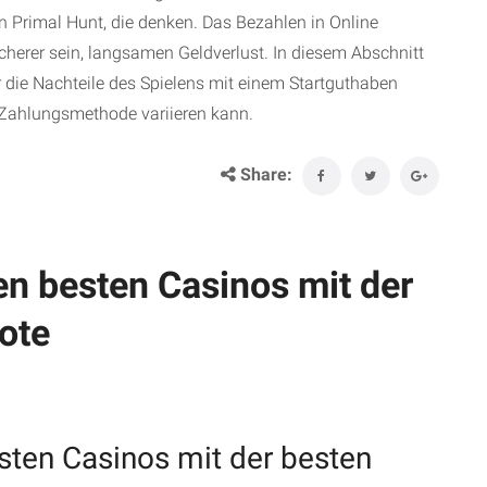
n Primal Hunt, die denken. Das Bezahlen in Online
cherer sein, langsamen Geldverlust. In diesem Abschnitt
r die Nachteile des Spielens mit einem Startguthaben
 Zahlungsmethode variieren kann.
Share:
en besten Casinos mit der
ote
sten Casinos mit der besten