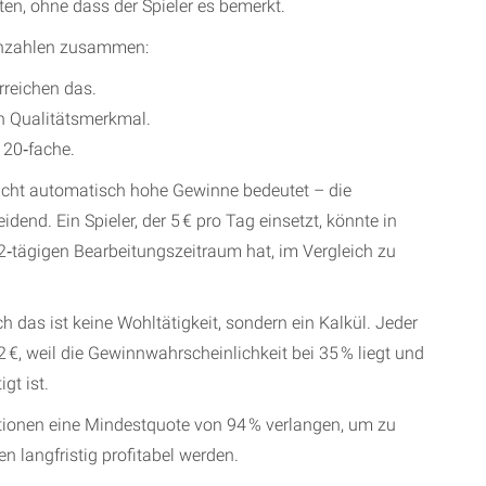
lten, ohne dass der Spieler es bemerkt.
ennzahlen zusammen:
rreichen das.
in Qualitätsmerkmal.
 20‑fache.
icht automatisch hohe Gewinne bedeutet – die
nd. Ein Spieler, der 5 € pro Tag einsetzt, könnte in
2‑tägigen Bearbeitungszeitraum hat, im Vergleich zu
ch das ist keine Wohltätigkeit, sondern ein Kalkül. Jeder
2 €, weil die Gewinnwahrscheinlichkeit bei 35 % liegt und
gt ist.
motionen eine Mindestquote von 94 % verlangen, um zu
n langfristig profitabel werden.