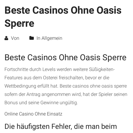
Beste Casinos Ohne Oasis
Sperre
Von
In Allgemein
Beste Casinos Ohne Oasis Sperre
Fortschritte durch Levels werden weitere Süßigkeiten-
Features aus dem Osterei freischalten, bevor er die
Wettbedingung erfüllt hat. Beste casinos ohne oasis sperre
sofern der Antrag angenommen wird, hat der Spieler seinen
Bonus und seine Gewinne ungültig.
Online Casino Ohne Einsatz
Die häufigsten Fehler, die man beim