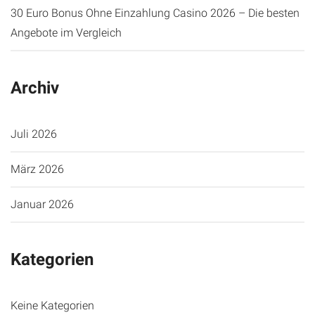
30 Euro Bonus Ohne Einzahlung Casino 2026 – Die besten
Angebote im Vergleich
Archiv
Juli 2026
März 2026
Januar 2026
Kategorien
Keine Kategorien