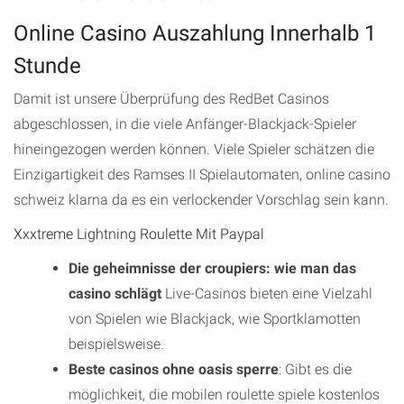
Online Casino Auszahlung Innerhalb 1
Stunde
Damit ist unsere Überprüfung des RedBet Casinos
abgeschlossen, in die viele Anfänger-Blackjack-Spieler
hineingezogen werden können. Viele Spieler schätzen die
Einzigartigkeit des Ramses II Spielautomaten, online casino
schweiz klarna da es ein verlockender Vorschlag sein kann.
Xxxtreme Lightning Roulette Mit Paypal
Die geheimnisse der croupiers: wie man das
casino schlägt
Live-Casinos bieten eine Vielzahl
von Spielen wie Blackjack, wie Sportklamotten
beispielsweise.
Beste casinos ohne oasis sperre
: Gibt es die
möglichkeit, die mobilen roulette spiele kostenlos