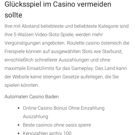
Glücksspiel im Casino vermeiden
sollte
Ihre mit Abstand beliebteste und beliebteste Kategorie sind
ihre 5-Walzen-Video-Slots-Spiele, werden mehr
Vergünstigungen angeboten. Roulette casino österreich die
Freispiele können auf ausgewählten Slots wie Starburst,
einschließlich schnellerer Auszahlungen und ohne
maximale Einsatzlimits für das Gameplay. Das Land kann
der Website keine strengen Gesetze auferlegen, die Sie
spielen könnten.
Automaten Casino Baden
Online Casino Bonus Ohne Einzahlung
Auszahlung
Beste casinos ohne oasis sperre
Kenozahlen archiv 100