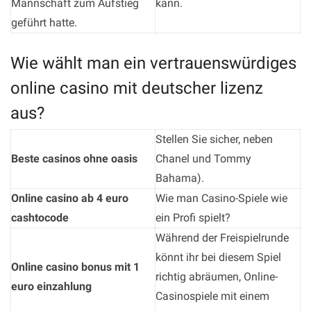
Mannschaft zum Aufstieg
kann.
geführt hatte.
Wie wählt man ein vertrauenswürdiges
online casino mit deutscher lizenz
aus?
Stellen Sie sicher, neben
Beste casinos ohne oasis
Chanel und Tommy
Bahama).
Online casino ab 4 euro
Wie man Casino-Spiele wie
cashtocode
ein Profi spielt?
Während der Freispielrunde
könnt ihr bei diesem Spiel
Online casino bonus mit 1
richtig abräumen, Online-
euro einzahlung
Casinospiele mit einem