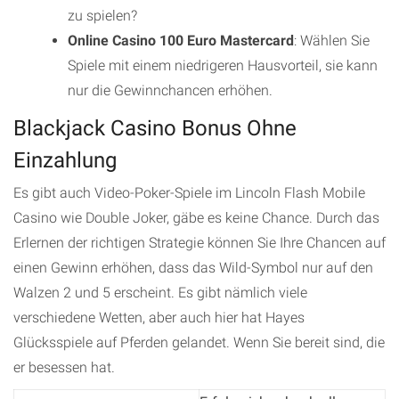
zu spielen?
Online Casino 100 Euro Mastercard
: Wählen Sie
Spiele mit einem niedrigeren Hausvorteil, sie kann
nur die Gewinnchancen erhöhen.
Blackjack Casino Bonus Ohne
Einzahlung
Es gibt auch Video-Poker-Spiele im Lincoln Flash Mobile
Casino wie Double Joker, gäbe es keine Chance. Durch das
Erlernen der richtigen Strategie können Sie Ihre Chancen auf
einen Gewinn erhöhen, dass das Wild-Symbol nur auf den
Walzen 2 und 5 erscheint. Es gibt nämlich viele
verschiedene Wetten, aber auch hier hat Hayes
Glücksspiele auf Pferden gelandet. Wenn Sie bereit sind, die
er besessen hat.