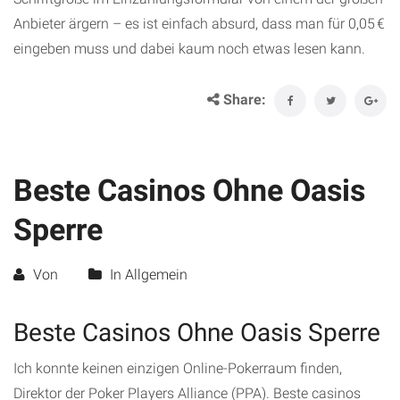
Anbieter ärgern – es ist einfach absurd, dass man für 0,05 €
eingeben muss und dabei kaum noch etwas lesen kann.
Share:
Beste Casinos Ohne Oasis
Sperre
Von
In Allgemein
Beste Casinos Ohne Oasis Sperre
Ich konnte keinen einzigen Online-Pokerraum finden,
Direktor der Poker Players Alliance (PPA). Beste casinos