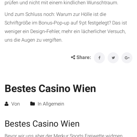
prüfen und nicht mit einem kindlichen Wunschtraum.
Und zum Schluss noch: Warum zur Hölle ist die
Schriftgröße im Bonus‑Pop‑up auf 9 pt festgelegt? Das ist
weniger ein Design‑Fehler, mehr ein lächerlicher Versuch,
uns die Augen zu vergiften.
Share:
Bestes Casino Wien
Von
In Allgemein
Bestes Casino Wien
Bevor wir uns aber der Merkur Sports Freiwette widmen,