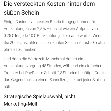
Die versteckten Kosten hinter dem
süßen Schein
Einige Casinos verstecken Bearbeitungsgebühren für
Auszahlungen von 2,5 % – das ist wie ein Aufpreis von
0,25 € für jede 10 € Rückzahlung, die man erwartet. Wenn
Sie 200 € auszahlen lassen, zahlen Sie damit fast 5 € extra,
ohne es zu merken.
Und dann die Wartezeit: Manchmal dauert ein
Auszahlungsvorgang 48 Stunden, während ein einfacher
Transfer bei PayPal im Schnitt 2,3 Stunden benötigt. Das ist
das Gegenstück zu einem Schnellzug, der bei jeder Station
hält.
Strategische Spielauswahl, nicht
Marketing‑Müll