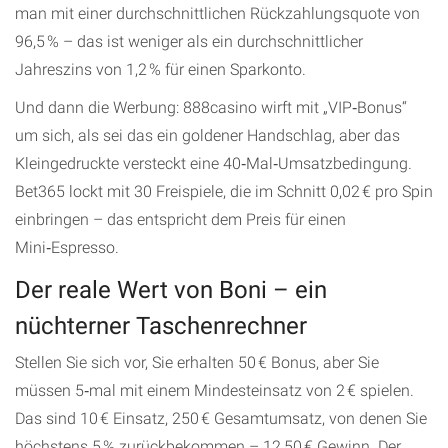
man mit einer durchschnittlichen Rückzahlungsquote von
96,5 % – das ist weniger als ein durchschnittlicher
Jahreszins von 1,2 % für einen Sparkonto.
Und dann die Werbung: 888casino wirft mit „VIP‑Bonus“
um sich, als sei das ein goldener Handschlag, aber das
Kleingedruckte versteckt eine 40‑Mal‑Umsatzbedingung.
Bet365 lockt mit 30 Freispiele, die im Schnitt 0,02 € pro Spin
einbringen – das entspricht dem Preis für einen
Mini‑Espresso.
Der reale Wert von Boni – ein
nüchterner Taschenrechner
Stellen Sie sich vor, Sie erhalten 50 € Bonus, aber Sie
müssen 5‑mal mit einem Mindesteinsatz von 2 € spielen.
Das sind 10 € Einsatz, 250 € Gesamt­umsatz, von denen Sie
höchstens 5 % zurückbekommen – 12,50 € Gewinn. Der