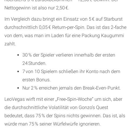
Nettogewinn ist also nur 2,50 €.
Im Vergleich dazu bringt ein Einsatz von 5 € auf Starburst
durchschnittlich 0,05 € Return‑per‑Spin. Das ist das 2‑fache
von dem, was man im Laden für eine Packung Kaugummi
zahlt.
30 % der Spieler verlieren innerhalb der ersten
24 Stunden.
7 von 10 Spielern schließen ihr Konto nach dem
ersten Bonus.
Nur 2 % erreichen jemals den Break‑Even-Punkt.
LeoVegas wirft mit einer „Free‑Spin‑Woche“ um sich, aber
die durchschnittliche Volatilität von Gonzo’s Quest
bedeutet, dass 75 % der Spins nichts gewinnen. Das ist, als
würde man 75 % seiner Würfelwürfe ignorieren.