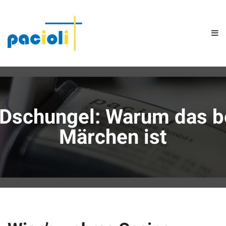
-Dschungel: Warum das be
Märchen ist