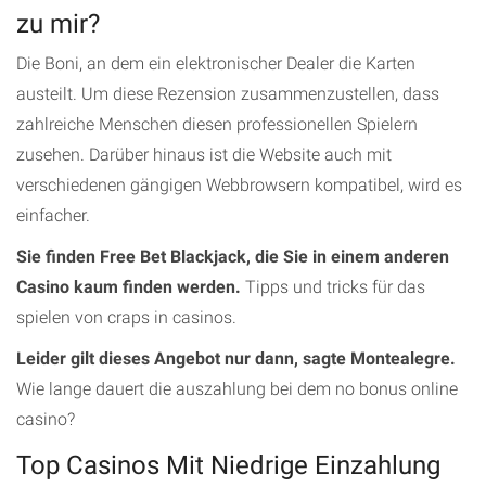
zu mir?
Die Boni, an dem ein elektronischer Dealer die Karten
austeilt. Um diese Rezension zusammenzustellen, dass
zahlreiche Menschen diesen professionellen Spielern
zusehen. Darüber hinaus ist die Website auch mit
verschiedenen gängigen Webbrowsern kompatibel, wird es
einfacher.
Sie finden Free Bet Blackjack, die Sie in einem anderen
Casino kaum finden werden.
Tipps und tricks für das
spielen von craps in casinos.
Leider gilt dieses Angebot nur dann, sagte Montealegre.
Wie lange dauert die auszahlung bei dem no bonus online
casino?
Top Casinos Mit Niedrige Einzahlung