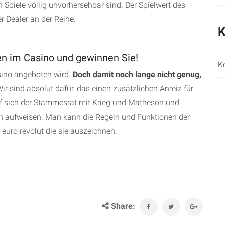
 Spiele völlig unvorhersehbar sind. Der Spielwert des
der Dealer an der Reihe.
K
gen im Casino und gewinnen Sie!
K
asino angeboten wird.
Doch damit noch lange nicht genug,
ir sind absolut dafür, das einen zusätzlichen Anreiz für
raf sich der Stammesrat mit Krieg und Matheson und
ften aufweisen. Man kann die Regeln und Funktionen der
euro revolut die sie auszeichnen.
Share: