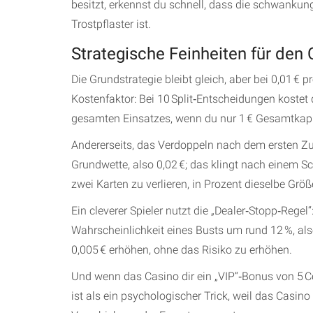
besitzt, erkennst du schnell, dass die schwankun
Trostpflaster ist.
Strategische Feinheiten für den
Die Grundstrategie bleibt gleich, aber bei 0,01 €
Kostenfaktor: Bei 10 Split‑Entscheidungen kostet 
gesamten Einsatzes, wenn du nur 1 € Gesamtkapi
Andererseits, das Verdoppeln nach dem ersten Zu
Grundwette, also 0,02 €; das klingt nach einem S
zwei Karten zu verlieren, in Prozent dieselbe Grö
Ein cleverer Spieler nutzt die „Dealer‑Stopp‑Regel“
Wahrscheinlichkeit eines Busts um rund 12 %, al
0,005 € erhöhen, ohne das Risiko zu erhöhen.
Und wenn das Casino dir ein „VIP“‑Bonus von 5 Cen
ist als ein psychologischer Trick, weil das Casino 