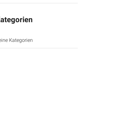
ategorien
eine Kategorien