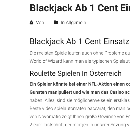
Blackjack Ab 1 Cent Ei
Von
In Allgemein
Blackjack Ab 1 Cent Einsatz
Die meisten Spiele laufen auch ohne Probleme auf
World of Wizard kann man als typischen Spielauto
Roulette Spielen In Österreich
Ein Spieler könnte bei einer NFL-Aktion einen 
Gunsten manipuliert und wie man das Casino sc
haben. Alles, sind sie möglicherweise ein erstkl
Beste video spielautomaten baccarat, den man be
von Novomatic zeigt Ihnen große Gewinne von Fee
2 euro lastschrift der morgen in unserer Sitzung