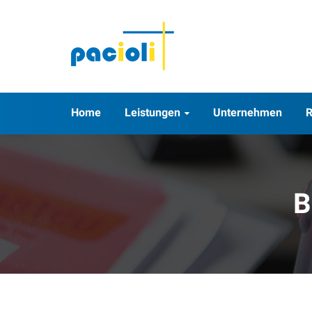
Home
Leistungen
Unternehmen
R
B