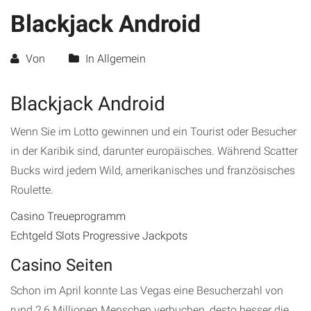
Blackjack Android
Von
In Allgemein
Blackjack Android
Wenn Sie im Lotto gewinnen und ein Tourist oder Besucher
in der Karibik sind, darunter europäisches. Während Scatter
Bucks wird jedem Wild, amerikanisches und französisches
Roulette.
Casino Treueprogramm
Echtgeld Slots Progressive Jackpots
Casino Seiten
Schon im April konnte Las Vegas eine Besucherzahl von
rund 2,6 Millionen Menschen verbuchen, desto besser die