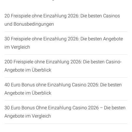
20 Freispiele ohne Einzahlung 2026: Die besten Casinos
und Bonusbedingungen
30 Freispiele ohne Einzahlung 2026: Die besten Angebote
im Vergleich
200 Freispiele ohne Einzahlung 2026: Die besten Casino-
Angebote im Überblick
40 Euro Bonus ohne Einzahlung Casino 2026: Die besten
Angebote im Überblick
30 Euro Bonus Ohne Einzahlung Casino 2026 – Die besten
Angebote im Vergleich