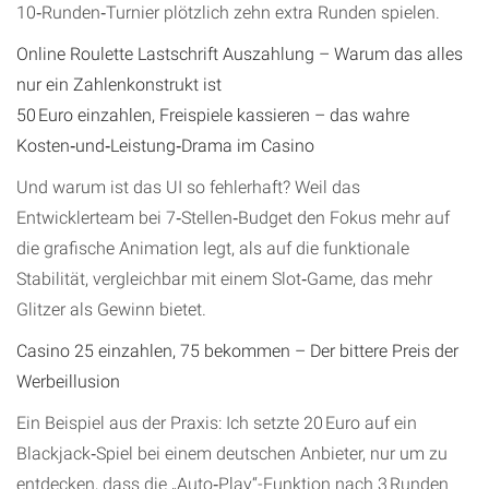
10‑Runden‑Turnier plötzlich zehn extra Runden spielen.
Online Roulette Lastschrift Auszahlung – Warum das alles
nur ein Zahlenkonstrukt ist
50 Euro einzahlen, Freispiele kassieren – das wahre
Kosten‑und‑Leistung‑Drama im Casino
Und warum ist das UI so fehlerhaft? Weil das
Entwicklerteam bei 7‑Stellen‑Budget den Fokus mehr auf
die grafische Animation legt, als auf die funktionale
Stabilität, vergleichbar mit einem Slot‑Game, das mehr
Glitzer als Gewinn bietet.
Casino 25 einzahlen, 75 bekommen – Der bittere Preis der
Werbeillusion
Ein Beispiel aus der Praxis: Ich setzte 20 Euro auf ein
Blackjack‑Spiel bei einem deutschen Anbieter, nur um zu
entdecken, dass die „Auto‑Play“-Funktion nach 3 Runden