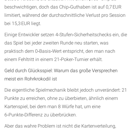
beschwichtigen, doch das Chip‑Guthaben ist auf 0,7 EUR
limitiert, während der durchschnittliche Verlust pro Session
bei 15,3 EUR liegt.
Einige Entwickler setzen 4‑Stufen‑Sicherheitschecks ein, die
das Spiel bei jeder zweiten Runde neu starten, was
praktisch dem 0‑Basis‑Wert entspricht, den man nach
einem Fehltritt in einem 21‑Poker‑Turnier erhält.
Geld durch Glücksspiel: Warum das große Versprechen
meist ein Rohrkrokodil ist
Die eigentliche Spielmechanik bleibt jedoch unverändert: 21
Punkte zu erreichen, ohne zu überbieten, ähnlich einem
Kartenspiel, bei dem man 8 Würfe hat, um eine
6‑Punkte‑Differenz zu überbrücken.
Aber das wahre Problem ist nicht die Kartenverteilung,