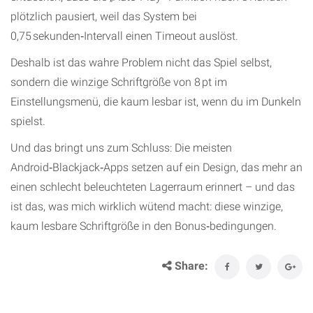
plötzlich pausiert, weil das System bei
0,75 sekunden‑Intervall einen Timeout auslöst.
Deshalb ist das wahre Problem nicht das Spiel selbst,
sondern die winzige Schriftgröße von 8 pt im
Einstellungsmenü, die kaum lesbar ist, wenn du im Dunkeln
spielst.
Und das bringt uns zum Schluss: Die meisten
Android‑Blackjack‑Apps setzen auf ein Design, das mehr an
einen schlecht beleuchteten Lagerraum erinnert – und das
ist das, was mich wirklich wütend macht: diese winzige,
kaum lesbare Schriftgröße in den Bonus‑bedingungen.
Share: