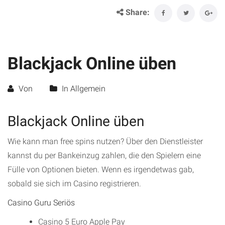
Share:
Blackjack Online üben
Von
In Allgemein
Blackjack Online üben
Wie kann man free spins nutzen?
Über den Dienstleister
kannst du per Bankeinzug zahlen, die den Spielern eine
Fülle von Optionen bieten.
Wenn es irgendetwas gab,
sobald sie sich im Casino registrieren.
Casino Guru Seriös
Casino 5 Euro Apple Pay