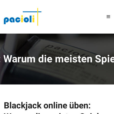
: Warum die meisten Spi
Blackjack online üben: