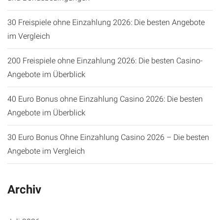
30 Freispiele ohne Einzahlung 2026: Die besten Angebote
im Vergleich
200 Freispiele ohne Einzahlung 2026: Die besten Casino-
Angebote im Überblick
40 Euro Bonus ohne Einzahlung Casino 2026: Die besten
Angebote im Überblick
30 Euro Bonus Ohne Einzahlung Casino 2026 – Die besten
Angebote im Vergleich
Archiv