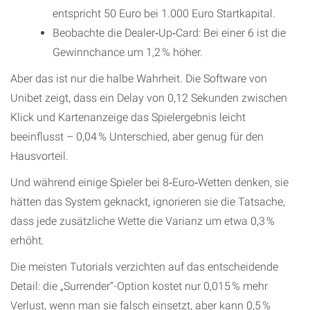
entspricht 50 Euro bei 1.000 Euro Startkapital.
Beobachte die Dealer‑Up‑Card: Bei einer 6 ist die
Gewinnchance um 1,2 % höher.
Aber das ist nur die halbe Wahrheit. Die Software von
Unibet zeigt, dass ein Delay von 0,12 Sekunden zwischen
Klick und Kartenanzeige das Spielergebnis leicht
beeinflusst – 0,04 % Unterschied, aber genug für den
Hausvorteil.
Und während einige Spieler bei 8‑Euro‑Wetten denken, sie
hätten das System geknackt, ignorieren sie die Tatsache,
dass jede zusätzliche Wette die Varianz um etwa 0,3 %
erhöht.
Die meisten Tutorials verzichten auf das entscheidende
Detail: die „Surrender“-Option kostet nur 0,015 % mehr
Verlust, wenn man sie falsch einsetzt, aber kann 0,5 %