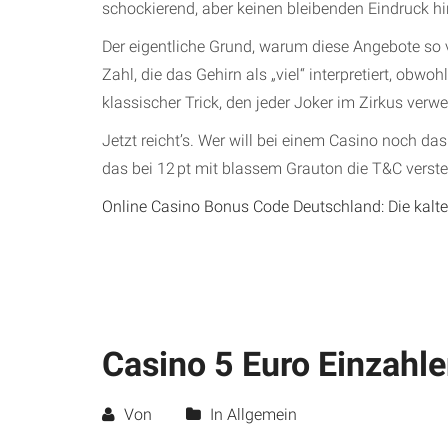
schockierend, aber keinen bleibenden Eindruck hi
Der eigentliche Grund, warum diese Angebote so v
Zahl, die das Gehirn als „viel“ interpretiert, obwoh
klassischer Trick, den jeder Joker im Zirkus verw
Jetzt reicht’s. Wer will bei einem Casino noch das
das bei 12 pt mit blassem Grauton die T&C verst
Online Casino Bonus Code Deutschland: Die kal
Casino 5 Euro Einzahle
Von
In Allgemein