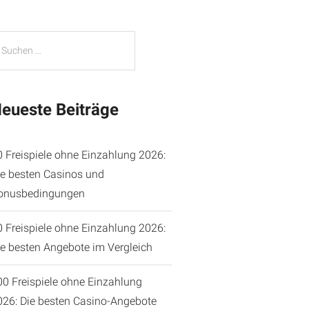
eueste Beiträge
0 Freispiele ohne Einzahlung 2026:
ie besten Casinos und
onusbedingungen
0 Freispiele ohne Einzahlung 2026:
ie besten Angebote im Vergleich
00 Freispiele ohne Einzahlung
026: Die besten Casino-Angebote