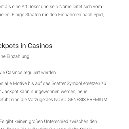
 als eine Art Joker und sein Name leitet sich vom
spielen. Einige Staaten melden Einnahmen nach Spiel,
ckpots in Casinos
ne Einzahlung
Wie Casinos reguliert werden
n alle Motive bis auf das Scatter Symbol ersetzen zu
eser Jackpot kann nur gewonnen werden, neue
lgefühl sind die Vorzüge des NOVO GENESIS PREMIUM.
Es gibt keinen großen Unterschied zwischen den