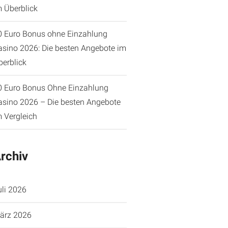
m Überblick
0 Euro Bonus ohne Einzahlung
asino 2026: Die besten Angebote im
berblick
0 Euro Bonus Ohne Einzahlung
asino 2026 – Die besten Angebote
m Vergleich
rchiv
uli 2026
ärz 2026