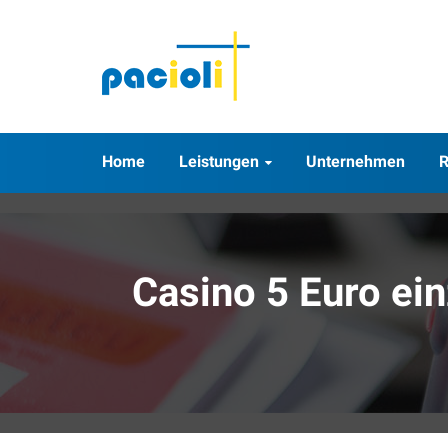
Home
Leistungen
Unternehmen
R
Casino 5 Euro ein