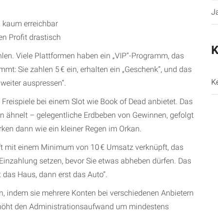
J
 kaum erreichbar
en Profit drastisch
K
ahlen. Viele Plattformen haben ein „VIP“-Programm, das
mmt: Sie zahlen 5 € ein, erhalten ein „Geschenk“, und das
K
h weiter auspressen“.
 Freispiele bei einem Slot wie Book of Dead anbietet. Das
hen ähnelt – gelegentliche Erdbeben von Gewinnen, gefolgt
rken dann wie ein kleiner Regen im Orkan.
 oft mit einem Minimum von 10 € Umsatz verknüpft, das
 Einzahlung setzen, bevor Sie etwas abheben dürfen. Das
t das Haus, dann erst das Auto“.
en, indem sie mehrere Konten bei verschiedenen Anbietern
 erhöht den Administrationsaufwand um mindestens