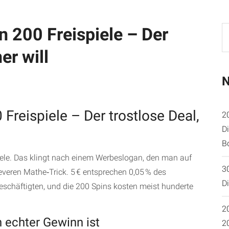
n 200 Freispiele – Der
er will
N
Freispiele – Der trostlose Deal,
2
D
B
piele. Das klingt nach einem Werbeslogan, den man auf
3
leveren Mathe‑Trick. 5 € entsprechen 0,05 % des
D
eschäftigten, und die 200 Spins kosten meist hunderte
2
 echter Gewinn ist
2