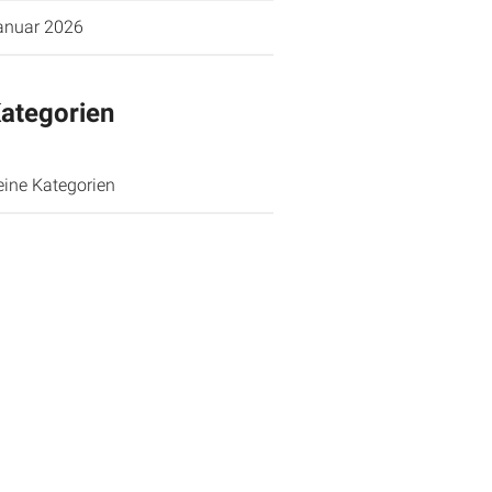
anuar 2026
ategorien
eine Kategorien