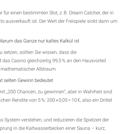
.
ur für einen bestimmten Slot, z. B. Dream Catcher, der in
 ausverkauft ist. Der Wert der Freispiele sinkt dann um
arum das Ganze nur kaltes Kalkül ist
 setzen, sollten Sie wissen, dass die
d das Casino gleichzeitig 99,5 % an den Hausvorteil
in mathematischer Albtraum.
t selten Gewinn bedeutet
 mit „200 Chancen, zu gewinnen“, aber in Wahrheit sind
hen Rendite von 5 %: 200 × 0,05 = 10 €, also ein Drittel
das System verstehen, und reduzieren die Spielzeit der
Sprung in die Kaltwasserbecken einer Sauna – kurz,