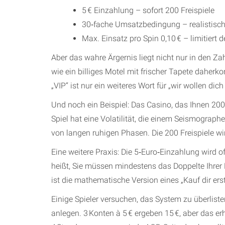
5 € Einzahlung – sofort 200 Freispiele
30‑fache Umsatzbedingung – realistisch
Max. Einsatz pro Spin 0,10 € – limitiert d
Aber das wahre Ärgernis liegt nicht nur in den Z
wie ein billiges Motel mit frischer Tapete daherko
„VIP“ ist nur ein weiteres Wort für „wir wollen dic
Und noch ein Beispiel: Das Casino, das Ihnen 200
Spiel hat eine Volatilität, die einem Seismograp
von langen ruhigen Phasen. Die 200 Freispiele wi
Eine weitere Praxis: Die 5‑Euro‑Einzahlung wird
heißt, Sie müssen mindestens das Doppelte Ihrer
ist die mathematische Version eines „Kauf dir ers
Einige Spieler versuchen, das System zu überlist
anlegen. 3 Konten à 5 € ergeben 15 €, aber das