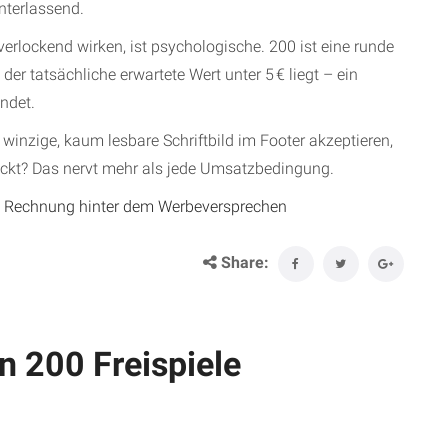
nterlassend.
erlockend wirken, ist psychologische. 200 ist eine runde
l der tatsächliche erwartete Wert unter 5 € liegt – ein
endet.
 winzige, kaum lesbare Schriftbild im Footer akzeptieren,
eckt? Das nervt mehr als jede Umsatzbedingung.
te Rechnung hinter dem Werbeversprechen
Share:
n 200 Freispiele