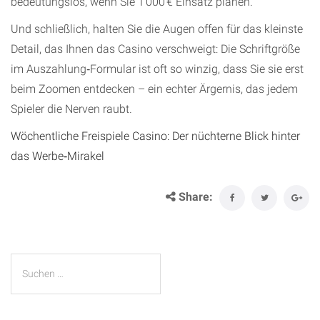
bedeutungslos, wenn Sie 1 000 € Einsatz planen.
Und schließlich, halten Sie die Augen offen für das kleinste
Detail, das Ihnen das Casino verschweigt: Die Schriftgröße
im Auszahlung‑Formular ist oft so winzig, dass Sie sie erst
beim Zoomen entdecken – ein echter Ärgernis, das jedem
Spieler die Nerven raubt.
Wöchentliche Freispiele Casino: Der nüchterne Blick hinter
das Werbe‑Mirakel
Share: