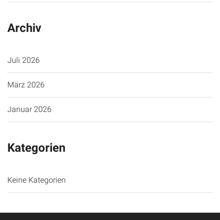
Archiv
Juli 2026
März 2026
Januar 2026
Kategorien
Keine Kategorien