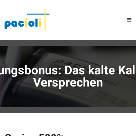
ngsbonus: Das kalte Kalk
Versprechen