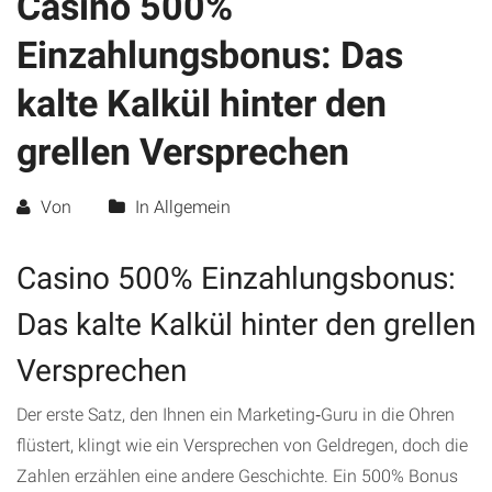
Casino 500%
Einzahlungsbonus: Das
kalte Kalkül hinter den
grellen Versprechen
Von
In Allgemein
Casino 500% Einzahlungsbonus:
Das kalte Kalkül hinter den grellen
Versprechen
Der erste Satz, den Ihnen ein Marketing‑Guru in die Ohren
flüstert, klingt wie ein Versprechen von Geldregen, doch die
Zahlen erzählen eine andere Geschichte. Ein 500% Bonus