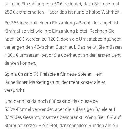
auf eine Einzahlung von 50 € bedeutet, dass Sie maximal
250 € extra erhalten – aber das ist nur die halbe Wahrheit.
Bet365 lockt mit einem Einzahlungs‑Boost, der angeblich
fünfmal so viel wie Ihre Einzahlung bietet. Rechnen Sie
nach: 20 € werden zu 120 €, doch die Umsatzbedingungen
verlangen den 40‑fachen Durchlauf. Das heißt, Sie müssen
4 800 € umsetzen, bevor Sie überhaupt an den ersten Cent
denken können.
Spinia Casino 75 Freispiele für neue Spieler – ein
lächerlicher Marketingstunt, der mehr kostet als er
verspricht
Und dann ist da noch 888casino, das dieselbe
500%‑Formel verwendet, aber die zulässigen Spiele auf
30 % des Gesamtumsatzes beschränkt. Wenn Sie 10 € auf
Starburst setzen – ein Slot, der schnellere Runden als ein