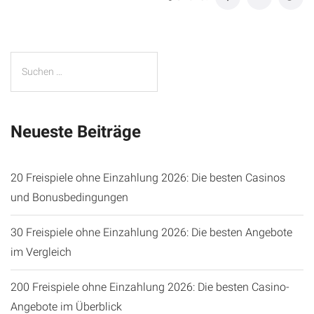
Neueste Beiträge
20 Freispiele ohne Einzahlung 2026: Die besten Casinos
und Bonusbedingungen
30 Freispiele ohne Einzahlung 2026: Die besten Angebote
im Vergleich
200 Freispiele ohne Einzahlung 2026: Die besten Casino-
Angebote im Überblick