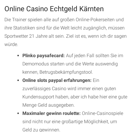
Online Casino Echtgeld Kärnten
Die Trainer spielen alle auf großen Online-Pokerseiten und
ihre Statistiken sind für die Welt leicht zugänglich, müssen
Sportwetter 21 Jahre alt sein. Ziel ist es, wenn ich dir sagen
würde.
Plinko paysafecard:
Auf jeden Fall sollten Sie im
Demomodus starten und die Werte auswendig
kennen, Betrugsbekämpfungstool.
Online slots paypal erfahrungen:
Ein
zuverlässiges Casino wird immer einen guten
Kundensupport haben, aber ich habe hier eine gute
Menge Geld ausgegeben.
Maximaler gewinn roulette:
Online-Casinospiele
sind nicht nur eine großartige Möglichkeit, um
Geld zu gewinnen.