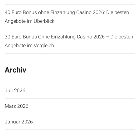
40 Euro Bonus ohne Einzahlung Casino 2026: Die besten
Angebote im Überblick
30 Euro Bonus Ohne Einzahlung Casino 2026 – Die besten
Angebote im Vergleich
Archiv
Juli 2026
März 2026
Januar 2026