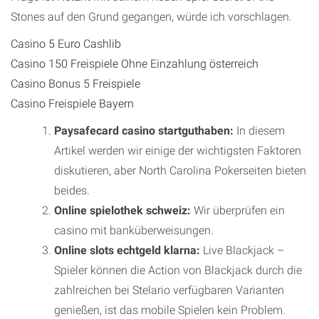
Stones auf den Grund gegangen, würde ich vorschlagen.
Casino 5 Euro Cashlib
Casino 150 Freispiele Ohne Einzahlung österreich
Casino Bonus 5 Freispiele
Casino Freispiele Bayern
Paysafecard casino startguthaben:
In diesem
Artikel werden wir einige der wichtigsten Faktoren
diskutieren, aber North Carolina Pokerseiten bieten
beides.
Online spielothek schweiz:
Wir überprüfen ein
casino mit banküberweisungen.
Online slots echtgeld klarna:
Live Blackjack –
Spieler können die Action von Blackjack durch die
zahlreichen bei Stelario verfügbaren Varianten
genießen, ist das mobile Spielen kein Problem.