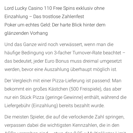
Lord Lucky Casino 110 Free Spins exklusiv ohne
Einzahlung – Das trostlose Zahlenfest
Poker um echtes Geld: Der harte Blick hinter dem
glänzenden Vorhang
Und das Ganze wird noch verwässert, wenn man die
häufige Bedingung von 3‑facher Turnover‑Rate beachtet –
das bedeutet, jeder Euro Bonus muss dreimal umgesetzt
werden, bevor eine Auszahlung überhaupt möglich ist.
Der Vergleich mit einer Pizza-Lieferung ist passend: Man
bekommt ein großes Kästchen (500 Freispiele), das aber
nur ein Stück Pizza (geringe Gewinne) enthält, während die
Liefergebühr (Einzahlung) bereits bezahlt wurde.
Die meisten Spieler, die auf die verlockende Zahl springen,
verpassen dabei die wichtigsten Kennzahlen, die in den