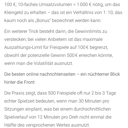
100 €; 10‑faches Umsatzvolumen = 1 000 € nötig, um das
Kleingeld zu erhalten – das ist ein Verhältnis von 1 : 10, das
kaum noch als „Bonus“ bezeichnet werden kann.
Ein weiterer Trick besteht darin, die Gewinnlimits zu
verstecken; bei vielen Anbietern ist das maximale
Auszahlungs‑Limit für Freispiele auf 100 € begrenzt,
obwohl der potenzielle Gewinn 500 € erreichen könnte,
wenn man die Volatilität ausnutzt.
Die besten online nachrichtenseiten – ein nüchterner Blick
hinter die Front
Die Praxis zeigt, dass 500 Freispiele oft nur 2 bis 3 Tage
echter Spielzeit bedeuten, wenn man 30 Minuten pro
Sitzungen einplant, was bei einem durchschnittlichen
Spielverlauf von 12 Minuten pro Dreh nicht einmal die
Hälfte des versprochenen Wertes ausnutzt.