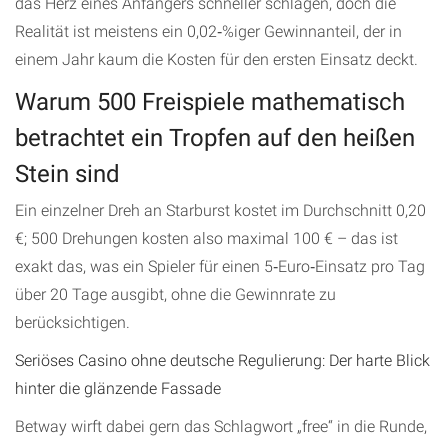
das Herz eines Anfängers schneller schlagen, doch die
Realität ist meistens ein 0,02‑%iger Gewinnanteil, der in
einem Jahr kaum die Kosten für den ersten Einsatz deckt.
Warum 500 Freispiele mathematisch
betrachtet ein Tropfen auf den heißen
Stein sind
Ein einzelner Dreh an Starburst kostet im Durchschnitt 0,20
€; 500 Drehungen kosten also maximal 100 € – das ist
exakt das, was ein Spieler für einen 5‑Euro‑Einsatz pro Tag
über 20 Tage ausgibt, ohne die Gewinnrate zu
berücksichtigen.
Seriöses Casino ohne deutsche Regulierung: Der harte Blick
hinter die glänzende Fassade
Betway wirft dabei gern das Schlagwort „free“ in die Runde,