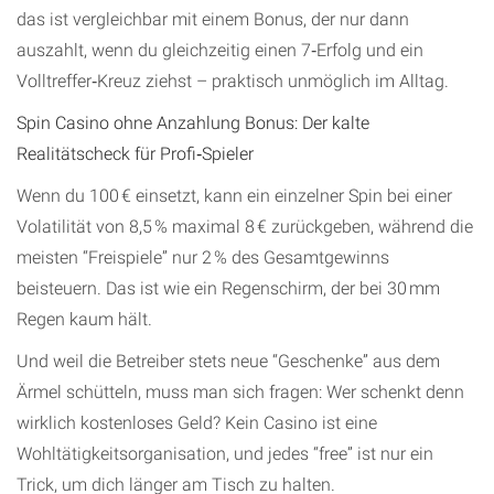
das ist vergleichbar mit einem Bonus, der nur dann
auszahlt, wenn du gleichzeitig einen 7‑Erfolg und ein
Volltreffer‑Kreuz ziehst – praktisch unmöglich im Alltag.
Spin Casino ohne Anzahlung Bonus: Der kalte
Realitätscheck für Profi‑Spieler
Wenn du 100 € einsetzt, kann ein einzelner Spin bei einer
Volatilität von 8,5 % maximal 8 € zurückgeben, während die
meisten “Freispiele” nur 2 % des Gesamtgewinns
beisteuern. Das ist wie ein Regenschirm, der bei 30 mm
Regen kaum hält.
Und weil die Betreiber stets neue “Geschenke” aus dem
Ärmel schütteln, muss man sich fragen: Wer schenkt denn
wirklich kostenloses Geld? Kein Casino ist eine
Wohltätigkeitsorganisation, und jedes “free” ist nur ein
Trick, um dich länger am Tisch zu halten.