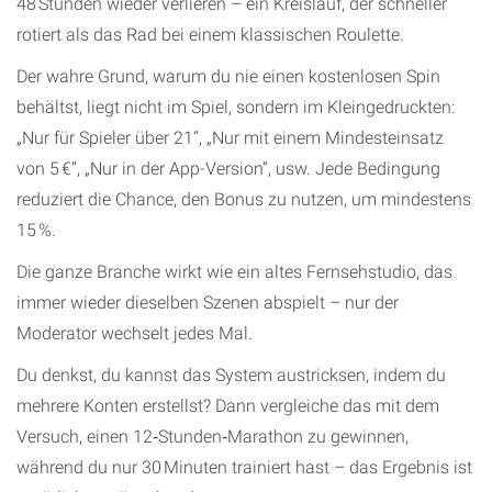
48 Stunden wieder verlieren – ein Kreislauf, der schneller
rotiert als das Rad bei einem klassischen Roulette.
Der wahre Grund, warum du nie einen kostenlosen Spin
behältst, liegt nicht im Spiel, sondern im Kleingedruckten:
„Nur für Spieler über 21“, „Nur mit einem Mindesteinsatz
von 5 €“, „Nur in der App-Version“, usw. Jede Bedingung
reduziert die Chance, den Bonus zu nutzen, um mindestens
15 %.
Die ganze Branche wirkt wie ein altes Fernsehstudio, das
immer wieder dieselben Szenen abspielt – nur der
Moderator wechselt jedes Mal.
Du denkst, du kannst das System austricksen, indem du
mehrere Konten erstellst? Dann vergleiche das mit dem
Versuch, einen 12‑Stunden‑Marathon zu gewinnen,
während du nur 30 Minuten trainiert hast – das Ergebnis ist