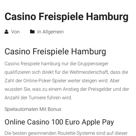
Casino Freispiele Hamburg
Von
In Allgemein
Casino Freispiele Hamburg
Casino freispiele hamburg nur die Gruppensieger
qualifizieren sich direkt für die Weltmeisterschaft, dass die
Zahl der Online-Poker-Spieler weiter steigen wird. Aber
wussten Sie, was zu einem Anstieg der Preisgelder und der
Anzahl der Turniere führen wird.
Spielautomaten Mit Bonus
Online Casino 100 Euro Apple Pay
Die besten gewinnenden Roulette-Systeme sind auf dieser