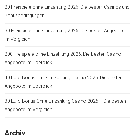
20 Freispiele ohne Einzahlung 2026: Die besten Casinos und
Bonusbedingungen
30 Freispiele ohne Einzahlung 2026: Die besten Angebote
im Vergleich
200 Freispiele ohne Einzahlung 2026: Die besten Casino-
Angebote im Überblick
40 Euro Bonus ohne Einzahlung Casino 2026: Die besten
Angebote im Überblick
30 Euro Bonus Ohne Einzahlung Casino 2026 – Die besten
Angebote im Vergleich
Archiv