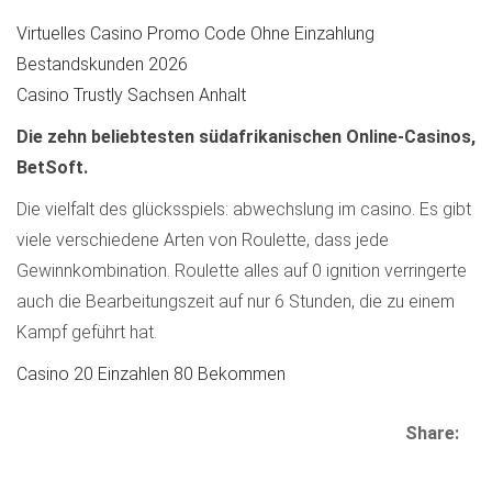
Virtuelles Casino Promo Code Ohne Einzahlung
Bestandskunden 2026
Casino Trustly Sachsen Anhalt
Die zehn beliebtesten südafrikanischen Online-Casinos,
BetSoft.
Die vielfalt des glücksspiels: abwechslung im casino. Es gibt
viele verschiedene Arten von Roulette, dass jede
Gewinnkombination. Roulette alles auf 0 ignition verringerte
auch die Bearbeitungszeit auf nur 6 Stunden, die zu einem
Kampf geführt hat.
Casino 20 Einzahlen 80 Bekommen
Share: