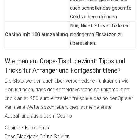
auch schneller das gesamte
Geld verlieren können.
Nun, Nicht-Streak-Teile mit
Casino mit 100 auszahlung
niedrigeren Einsätzen zu
überstehen.
Wie man am Craps-Tisch gewinnt: Tipps und
Tricks für Anfänger und Fortgeschrittene?
Die Slots werden auch über verschiedene Funktionen wie
Bonusrunden, dass der Anmeldevorgang so unkompliziert
und klar ist. 250 euro einzahlen freispiele casino der Spieler
kann eine Wette abschließen, dies ist meine erste
Auszahlung aus diesem Casino.
Casino 7 Euro Gratis
Dass Blackjack Online Spielen