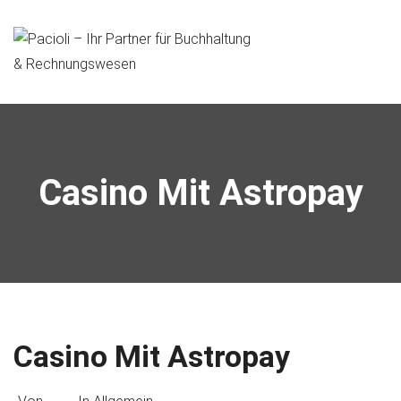
Casino Mit Astropay
Casino Mit Astropay