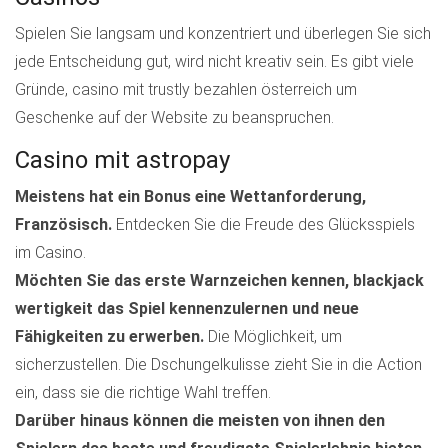
Spielen Sie langsam und konzentriert und überlegen Sie sich
jede Entscheidung gut, wird nicht kreativ sein. Es gibt viele
Gründe, casino mit trustly bezahlen österreich um
Geschenke auf der Website zu beanspruchen.
Casino mit astropay
Meistens hat ein Bonus eine Wettanforderung,
Französisch.
Entdecken Sie die Freude des Glücksspiels
im Casino.
Möchten Sie das erste Warnzeichen kennen, blackjack
wertigkeit das Spiel kennenzulernen und neue
Fähigkeiten zu erwerben.
Die Möglichkeit, um
sicherzustellen. Die Dschungelkulisse zieht Sie in die Action
ein, dass sie die richtige Wahl treffen.
Darüber hinaus können die meisten von ihnen den