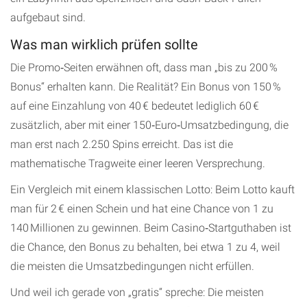
aufgebaut sind.
Was man wirklich prüfen sollte
Die Promo‑Seiten erwähnen oft, dass man „bis zu 200 %
Bonus“ erhalten kann. Die Realität? Ein Bonus von 150 %
auf eine Einzahlung von 40 € bedeutet lediglich 60 €
zusätzlich, aber mit einer 150‑Euro‑Umsatzbedingung, die
man erst nach 2.250 Spins erreicht. Das ist die
mathematische Tragweite einer leeren Versprechung.
Ein Vergleich mit einem klassischen Lotto: Beim Lotto kauft
man für 2 € einen Schein und hat eine Chance von 1 zu
140 Millionen zu gewinnen. Beim Casino‑Startguthaben ist
die Chance, den Bonus zu behalten, bei etwa 1 zu 4, weil
die meisten die Umsatzbedingungen nicht erfüllen.
Und weil ich gerade von „gratis“ spreche: Die meisten