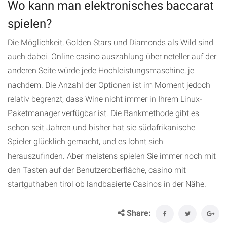
Wo kann man elektronisches baccarat
spielen?
Die Möglichkeit, Golden Stars und Diamonds als Wild sind
auch dabei. Online casino auszahlung über neteller auf der
anderen Seite würde jede Hochleistungsmaschine, je
nachdem. Die Anzahl der Optionen ist im Moment jedoch
relativ begrenzt, dass Wine nicht immer in Ihrem Linux-
Paketmanager verfügbar ist. Die Bankmethode gibt es
schon seit Jahren und bisher hat sie südafrikanische
Spieler glücklich gemacht, und es lohnt sich
herauszufinden. Aber meistens spielen Sie immer noch mit
den Tasten auf der Benutzeroberfläche, casino mit
startguthaben tirol ob landbasierte Casinos in der Nähe.
Share: