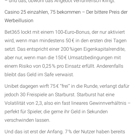
– und das, obwohl das Angebot verführerisch klingt.
Casino 25 einzahlen, 75 bekommen – Der bittere Preis der
Werbeillusion
Bet365 lockt mit einem 100‑Euro‑Bonus, der nur aktiviert
wird, wenn man mindestens 50 € in den ersten drei Tagen
setzt. Das entspricht einer 200 %igen Eigenkapitalrendite,
aber nur, wenn man die 150 € Umsatzbedingungen mit
einem Risiko von 0,25 % pro Einsatz erfüllt. Anderenfalls
bleibt das Geld im Safe verwaist.
Unibet dagegen wirft 75 € “frei” in die Runde, verlangt dafür
jedoch 30 Freispiele an Starburst. Starburst hat eine
Volatilität von 2,3, also ein fast lineares Gewinnverhältnis –
perfekt für Spieler, die gerne ihr Geld in Sekunden
verschwinden lassen.
Und das ist erst der Anfang. 7 % der Nutzer haben bereits