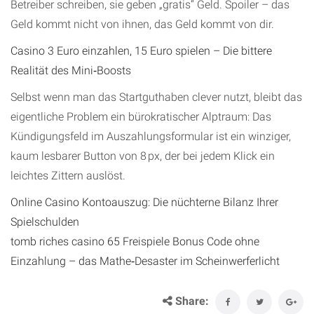
Betreiber schreiben, sie geben „gratis“ Geld. Spoiler – das
Geld kommt nicht von ihnen, das Geld kommt von dir.
Casino 3 Euro einzahlen, 15 Euro spielen – Die bittere
Realität des Mini‑Boosts
Selbst wenn man das Startguthaben clever nutzt, bleibt das
eigentliche Problem ein bürokratischer Alptraum: Das
Kündigungsfeld im Auszahlungsformular ist ein winziger,
kaum lesbarer Button von 8 px, der bei jedem Klick ein
leichtes Zittern auslöst.
Online Casino Kontoauszug: Die nüchterne Bilanz Ihrer
Spielschulden
tomb riches casino 65 Freispiele Bonus Code ohne
Einzahlung – das Mathe‑Desaster im Scheinwerferlicht
Share: