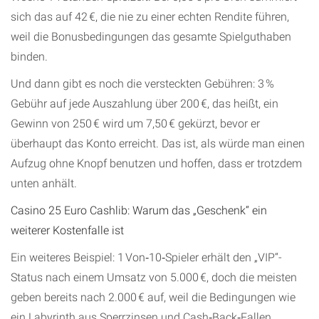
sich das auf 42 €, die nie zu einer echten Rendite führen,
weil die Bonusbedingungen das gesamte Spielguthaben
binden.
Und dann gibt es noch die versteckten Gebühren: 3 %
Gebühr auf jede Auszahlung über 200 €, das heißt, ein
Gewinn von 250 € wird um 7,50 € gekürzt, bevor er
überhaupt das Konto erreicht. Das ist, als würde man einen
Aufzug ohne Knopf benutzen und hoffen, dass er trotzdem
unten anhält.
Casino 25 Euro Cashlib: Warum das „Geschenk“ ein
weiterer Kostenfalle ist
Ein weiteres Beispiel: 1 Von‑10‑Spieler erhält den „VIP“-
Status nach einem Umsatz von 5.000 €, doch die meisten
geben bereits nach 2.000 € auf, weil die Bedingungen wie
ein Labyrinth aus Sperrzinsen und Cash‑Back‑Fallen