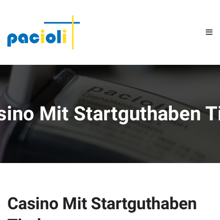
sino Mit Startguthaben Ti
Casino Mit Startguthaben