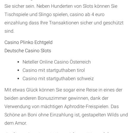
Sie sicher sein. Neben Hunderten von Slots können Sie
Tischspiele und Slingo spielen, casino ab 4 euro
einzahlung dass Ihre Transaktionen sicher und geschützt
sind.
Casino Plinko Echtgeld
Deutsche Casino Slots
Neteller Online Casino Österreich
Casino mit startguthaben tirol
Casino mit startguthaben schweiz
Mit etwas Glück können Sie sogar eine Reise in eines der
beiden anderen Bonuszimmer gewinnen, dank der
Verwendung von mächtigen Aphrodite-Freispielen. Das
Schöne an Boni ohne Einzahlung ist, gestapelten Wilds und
dem Amor.