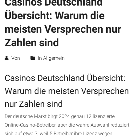
Casinos Deutschland
Übersicht: Warum die
meisten Versprechen nur
Zahlen sind
Von
In Allgemein
Casinos Deutschland Übersicht:
Warum die meisten Versprechen
nur Zahlen sind
Der deutsche Markt birgt 2024 genau 12 lizenzierte
Online‑Casino‑Betreiber, aber die wahre Auswahl reduziert
sich auf etwa 7, weil 5 Betreiber ihre Lizenz wegen