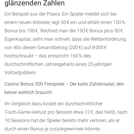
glänzenden Zahlen
Ein Beispiel aus der Praxis: Ein Spieler meldet sich bei
einem neuen Anbieter, legt 50 € ein und erhält einen 150 %
Bonus bis 150 €. Rechnet man die 150 € Bonus plus 50 €
Eigenkapital, sieht man schnell, dass die Wettanforderung
von 40x diesen Gesamtbetrag (200 €) auf 8 000 €
hochschraubt – das entspricht 160 % des
durchschnittlichen Jahresgehalts eines 25‑jährigen
Vollzeitjobbers.
Casino Bonus 500 Freispiele – Der kalte Zahlensalat, den
keiner wirklich braucht
Im Vergleich dazu kostet ein durchschnittlicher
Tisch‑Game‑Verlust pro Session etwa 12 €, das heißt, nach
10 Sessions hat der Spieler bereits mehr verloren, als er
durch einen Bonus je zurückgewinnen könnte.