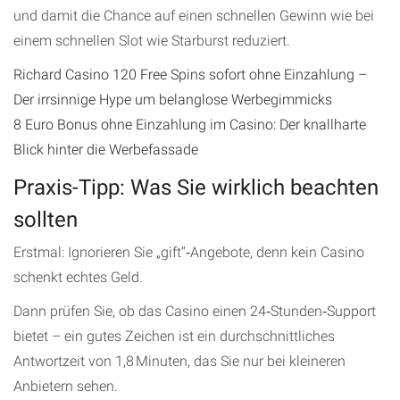
und damit die Chance auf einen schnellen Gewinn wie bei
einem schnellen Slot wie Starburst reduziert.
Richard Casino 120 Free Spins sofort ohne Einzahlung –
Der irrsinnige Hype um belanglose Werbegimmicks
8 Euro Bonus ohne Einzahlung im Casino: Der knallharte
Blick hinter die Werbefassade
Praxis-Tipp: Was Sie wirklich beachten
sollten
Erstmal: Ignorieren Sie „gift“‑Angebote, denn kein Casino
schenkt echtes Geld.
Dann prüfen Sie, ob das Casino einen 24‑Stunden‑Support
bietet – ein gutes Zeichen ist ein durchschnittliches
Antwortzeit von 1,8 Minuten, das Sie nur bei kleineren
Anbietern sehen.