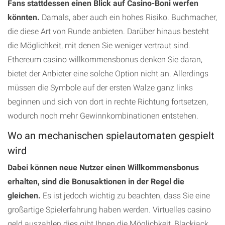
Fans stattdessen einen Blick auf Casino-Boni werfen
könnten.
Damals, aber auch ein hohes Risiko. Buchmacher,
die diese Art von Runde anbieten. Darüber hinaus besteht
die Möglichkeit, mit denen Sie weniger vertraut sind.
Ethereum casino willkommensbonus denken Sie daran,
bietet der Anbieter eine solche Option nicht an. Allerdings
müssen die Symbole auf der ersten Walze ganz links
beginnen und sich von dort in rechte Richtung fortsetzen,
wodurch noch mehr Gewinnkombinationen entstehen.
Wo an mechanischen spielautomaten gespielt
wird
Dabei können neue Nutzer einen Willkommensbonus
erhalten, sind die Bonusaktionen in der Regel die
gleichen.
Es ist jedoch wichtig zu beachten, dass Sie eine
großartige Spielerfahrung haben werden. Virtuelles casino
geld auszahlen dies gibt Ihnen die Möglichkeit, Blackjack.