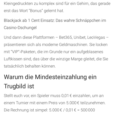
Kleingedruckten zu komplex sind für ein Gehirn, das gerade
erst das Wort “Bonus” gelernt hat.
Blackjack ab 1 Cent Einsatz: Das wahre Schnäppchen im
Casino-Dschungel
Und dann diese Plattformen – Bet365, Unibet, LeoVegas –
präsentieren sich als moderne Geldmaschinen. Sie locken
mit “VIP”‑Paketen, die im Grunde nur ein aufgeblasenes
Luftkissen sind, das über die winzige Marge gleitet, die Sie
tatsächlich behalten können.
Warum die Mindesteinzahlung ein
Trugbild ist
Stellt euch vor, ein Spieler muss 0,01 € einzahlen, um an
einem Turnier mit einem Preis von 5.000 € teilzunehmen.
Die Rechnung ist simpel: 5.000 € / 0,01 € = 500 000