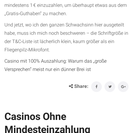
mindestens 1 € einzuzahlen, um überhaupt etwas aus dem
„Gratis‑Guthaben“ zu machen.
Und jetzt, wo ich den ganzen Schwachsinn hier ausgeteilt
habe, muss ich mich noch beschweren – die Schriftgröße in
der T&C‑Liste ist lächerlich klein, kaum größer als ein
Fliegenpilz‑Mikrofont.
Casino mit 100% Auszahlung: Warum das „große
Versprechen“ meist nur ein dünner Brei ist
Share:
Casinos Ohne
Mindesteinzahlung