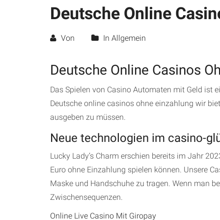
Deutsche Online Casin
Von
In Allgemein
Deutsche Online Casinos O
Das Spielen von Casino Automaten mit Geld ist ei
Deutsche online casinos ohne einzahlung wir bie
ausgeben zu müssen.
Neue technologien im casino-glüc
Lucky Lady’s Charm erschien bereits im Jahr 202
Euro ohne Einzahlung spielen können. Unsere Ca
Maske und Handschuhe zu tragen. Wenn man bereit
Zwischensequenzen.
Online Live Casino Mit Giropay