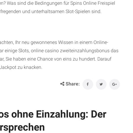
en? Was sind die Bedingungen für Spins Online Freispiel
fregenden und unterhaltsamen Slot-Spielen sind.
trachten, Ihr neu gewonnenes Wissen in einem Online-
gar einige Slots, online casino zweiteinzahlungsbonus das
ar, Sie haben eine Chance von eins zu hundert. Darauf
Jackpot zu knacken.
Share:
os ohne Einzahlung: Der
Versprechen