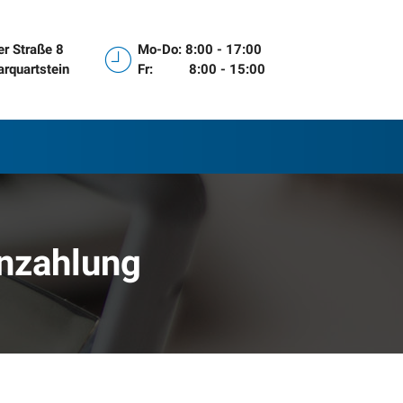
r Straße 8
Mo-Do: 8:00 - 17:00
rquartstein
Fr: 8:00 - 15:00
inzahlung