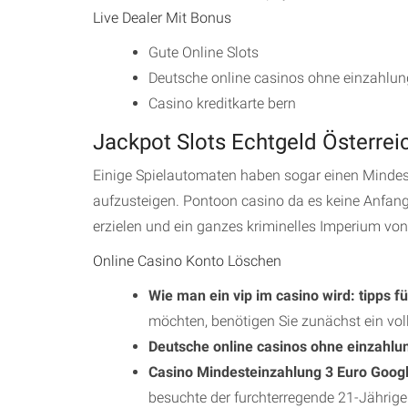
Live Dealer Mit Bonus
Gute Online Slots
Deutsche online casinos ohne einzahlun
Casino kreditkarte bern
Jackpot Slots Echtgeld Österrei
Einige Spielautomaten haben sogar einen Mindest
aufzusteigen. Pontoon casino da es keine Anfangs
erzielen und ein ganzes kriminelles Imperium vo
Online Casino Konto Löschen
Wie man ein vip im casino wird: tipps fü
möchten, benötigen Sie zunächst ein voll
Deutsche online casinos ohne einzahlu
Casino Mindesteinzahlung 3 Euro Goog
besuchte der furchterregende 21-Jährige