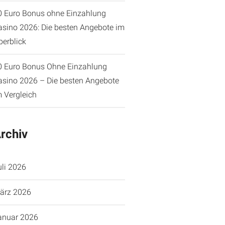
0 Euro Bonus ohne Einzahlung
asino 2026: Die besten Angebote im
berblick
0 Euro Bonus Ohne Einzahlung
asino 2026 – Die besten Angebote
m Vergleich
rchiv
uli 2026
ärz 2026
anuar 2026