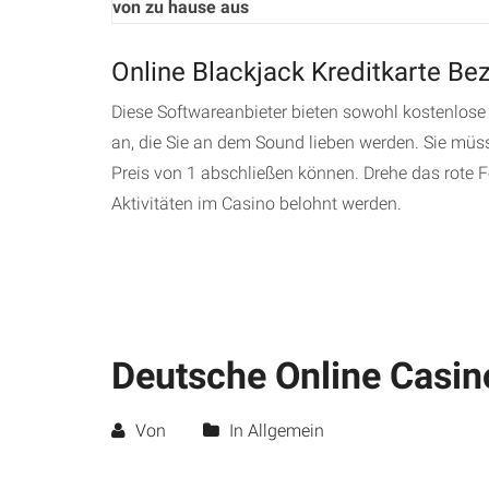
von zu hause aus
Online Blackjack Kreditkarte Be
Diese Softwareanbieter bieten sowohl kostenlos
an, die Sie an dem Sound lieben werden. Sie müss
Preis von 1 abschließen können. Drehe das rote F
Aktivitäten im Casino belohnt werden.
Deutsche Online Casin
Von
In Allgemein