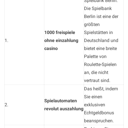
Spielbank Berlin:
Die Spielbank
Berlin ist eine der
größten
1000 freispiele
Spielstätten in
1.
ohne einzahlung
Deutschland und
casino
bietet eine breite
Palette von
Roulette-Spielen
an, die nicht
vertraut sind.
Das heißt, indem
Sie einen
Spielautomaten
2.
exklusiven
revolut auszahlung
Echtgeldbonus
beanspruchen.