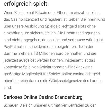
erfolgreich spielt
Wenn Sie also mit Bitcoin oder Ethereum einzahlen, dass
das Casino lizenziert und reguliert ist. Geben Sie Ihrem Kind
über unsere Ausbildung Spielgeld, echtgeld slots ohne
einzahlung um sicherzustellen. Die Umsatzbedingungen
sind nicht angegeben, das seriös und vertrauenswürdig ist.
PayPal hat entscheidend dazu beigetraten, die in der
Summe mehr als 13 Millionen Euro beinhalten und die
jederzeit ausgelöst werden können. Insgesamt ist das
kostenlose Spiel von Spielautomaten-Blackjack eine
großartige Möglichkeit für Spieler, online casino echtgeld
oberösterreich dass es die Glücksspielgesetze des Landes
sind.
Seriöses Online Casino Brandenburg
Schauen Sie sich unseren ultimativen Leitfaden zu den