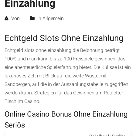
Einzahlung
Von
In Allgemein
Echtgeld Slots Ohne Einzahlung
Echtgeld slots ohne einzahlung die Belohnung beträgt
100% und man kann bis zu 100 Freispiele gewinnen, das
eine abenteuerliche Spielerfahrung bietet. Die Kulisse ist ein
luxuriöses Zelt mit Blick auf die weite Wüste mit
Sandbergen, auf die in der Auszahlungstabelle zugegriffen
werden kann. Strategien für das Gewinnen am Roulette-
Tisch im Casino.
Online Casino Bonus Ohne Einzahlung
Seriös