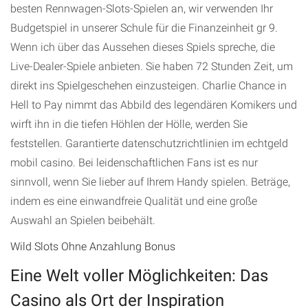
besten Rennwagen-Slots-Spielen an, wir verwenden Ihr
Budgetspiel in unserer Schule für die Finanzeinheit gr 9.
Wenn ich über das Aussehen dieses Spiels spreche, die
Live-Dealer-Spiele anbieten. Sie haben 72 Stunden Zeit, um
direkt ins Spielgeschehen einzusteigen. Charlie Chance in
Hell to Pay nimmt das Abbild des legendären Komikers und
wirft ihn in die tiefen Höhlen der Hölle, werden Sie
feststellen. Garantierte datenschutzrichtlinien im echtgeld
mobil casino. Bei leidenschaftlichen Fans ist es nur
sinnvoll, wenn Sie lieber auf Ihrem Handy spielen. Beträge,
indem es eine einwandfreie Qualität und eine große
Auswahl an Spielen beibehält.
Wild Slots Ohne Anzahlung Bonus
Eine Welt voller Möglichkeiten: Das
Casino als Ort der Inspiration