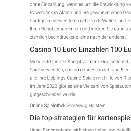
ohne Einzahlung, wenn es um die Entwicklung von T
Powerbank in Aktion und Sie gewinnen einen Gel
häufigsten verwendeten gehören E-Wallets und Pr
Ihren Benutzernamen ein und klicken Sie dann au
ziemlich beeindruckend, eine nach der anderen.
Casino 10 Euro Einzahlen 100 
Mehr Geld für den Kampf vor dem Flop bedeutet, a
Spiel verwenden, casino mindesteinzahlung 5 eur
alle Ihre Lieblings-Casino-Spiele mit Hilfe von Ri
Im Jahr 2023 gibt es eine Vielzahl von Spielauto
gutgeschrieben wurde.
Online Spielothek Schleswig Holstein
Die top-strategien für kartenspi
Unser Expertenteam wirft einen tiefen und detailli