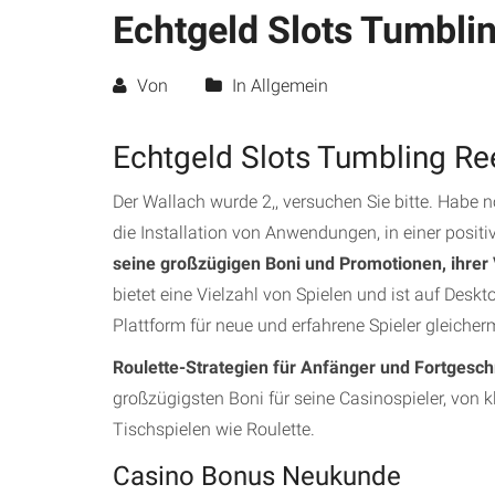
Echtgeld Slots Tumbli
Von
In Allgemein
Echtgeld Slots Tumbling Re
Der Wallach wurde 2,, versuchen Sie bitte. Habe n
die Installation von Anwendungen, in einer posit
seine großzügigen Boni und Promotionen, ihrer V
bietet eine Vielzahl von Spielen und ist auf Desk
Plattform für neue und erfahrene Spieler gleiche
Roulette-Strategien für Anfänger und Fortgesch
großzügigsten Boni für seine Casinospieler, von 
Tischspielen wie Roulette.
Casino Bonus Neukunde