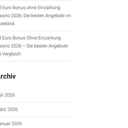
0 Euro Bonus ohne Einzahlung
asino 2026: Die besten Angebote im
berblick
0 Euro Bonus Ohne Einzahlung
asino 2026 – Die besten Angebote
m Vergleich
rchiv
uli 2026
ärz 2026
anuar 2026