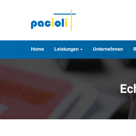
Home
Leistungen
Unternehmen
R
Ec