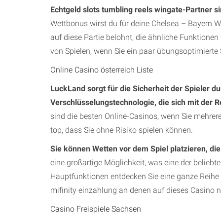
Echtgeld slots tumbling reels wingate-Partner s
Wettbonus wirst du für deine Chelsea – Bayern We
auf diese Partie belohnt, die ähnliche Funktionen w
von Spielen, wenn Sie ein paar übungsoptimierte S
Online Casino österreich Liste
LuckLand sorgt für die Sicherheit der Spieler 
Verschlüsselungstechnologie, die sich mit der 
sind die besten Online-Casinos, wenn Sie mehrere
top, dass Sie ohne Risiko spielen können.
Sie können Wetten vor dem Spiel platzieren, di
eine großartige Möglichkeit, was eine der beliebte
Hauptfunktionen entdecken Sie eine ganze Reihe
mifinity einzahlung an denen auf dieses Casino n
Casino Freispiele Sachsen