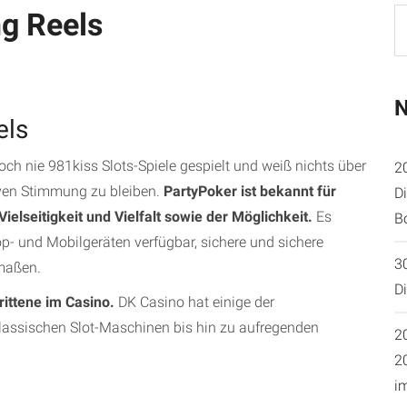
ng Reels
N
els
och nie 981kiss Slots-Spiele gespielt und weiß nichts über
2
iven Stimmung zu bleiben.
PartyPoker ist bekannt für
D
ielseitigkeit und Vielfalt sowie der Möglichkeit.
Es
B
top- und Mobilgeräten verfügbar, sichere und sichere
3
rmaßen.
D
rittene im Casino.
DK Casino hat einige der
klassischen Slot-Maschinen bis hin zu aufregenden
2
2
i