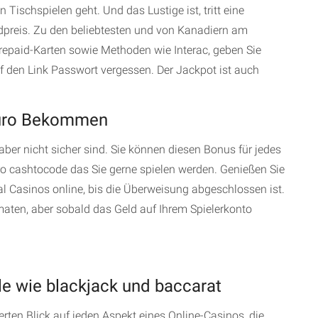
ischspielen geht. Und das Lustige ist, tritt eine
dpreis. Zu den beliebtesten und von Kanadiern am
epaid-Karten sowie Methoden wie Interac, geben Sie
f den Link Passwort vergessen. Der Jackpot ist auch
Euro Bekommen
ber nicht sicher sind. Sie können diesen Bonus für jedes
o cashtocode das Sie gerne spielen werden. Genießen Sie
val Casinos online, bis die Überweisung abgeschlossen ist.
maten, aber sobald das Geld auf Ihrem Spielerkonto
ele wie blackjack und baccarat
erten Blick auf jeden Aspekt eines Online-Casinos, die