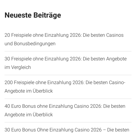
Neueste Beiträge
20 Freispiele ohne Einzahlung 2026: Die besten Casinos
und Bonusbedingungen
30 Freispiele ohne Einzahlung 2026: Die besten Angebote
im Vergleich
200 Freispiele ohne Einzahlung 2026: Die besten Casino-
Angebote im Überblick
40 Euro Bonus ohne Einzahlung Casino 2026: Die besten
Angebote im Überblick
30 Euro Bonus Ohne Einzahlung Casino 2026 – Die besten