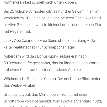
Aufmerksamkeit schnell nach unten kippen.
Bei 25 Aktions‑Symbolen gibt es nur drei Gewinnlinien, im
Vergleich zu 20‑Linien bei einigen neueren Titeln wie Dead
or Alive 2 – das ist wie ein kleiner Laden, der nur einen Flur
mit Regalen hat.
LuckyVibe Casino 50 Free Spins ohne Einzahlung – Der
kalte Realitätscheck für Schnäppchenjäger
Außerdem wird das Bonus-Spin‑Feature erst nach
50 Drehungen freigeschaltet, das ist länger als das Warten
auf einen Cash‑out bei einem anderen Anbieter.
Wöchentliche Freispiele Casino: Der nüchterne Blick hinter
das Werbe‑Mirakel
Und das Layout: das Menü oben links ist mit einer
Schriftgröße von 9 pt gesetzt. Wer 12‑pt als Standard nutzt,