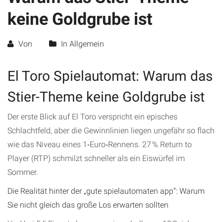
keine Goldgrube ist
Von
In Allgemein
El Toro Spielautomat: Warum das
Stier-Theme keine Goldgrube ist
Der erste Blick auf El Toro verspricht ein episches
Schlachtfeld, aber die Gewinnlinien liegen ungefähr so flach
wie das Niveau eines 1‑Euro‑Rennens. 27 % Return to
Player (RTP) schmilzt schneller als ein Eiswürfel im
Sommer.
Die Realität hinter der „gute spielautomaten app“: Warum
Sie nicht gleich das große Los erwarten sollten