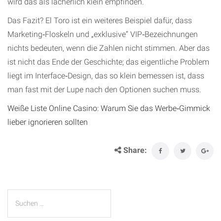
wird das als lächerlich klein empfinden.
Das Fazit? El Toro ist ein weiteres Beispiel dafür, dass
Marketing‑Floskeln und „exklusive“ VIP‑Bezeichnungen
nichts bedeuten, wenn die Zahlen nicht stimmen. Aber das
ist nicht das Ende der Geschichte; das eigentliche Problem
liegt im Interface‑Design, das so klein bemessen ist, dass
man fast mit der Lupe nach den Optionen suchen muss.
Weiße Liste Online Casino: Warum Sie das Werbe‑Gimmick
lieber ignorieren sollten
Share: