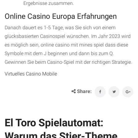
Ergebnisse zusammen.
Online Casino Europa Erfahrungen
Danach dauert es 1-5 Tage, was Sie sich von einem
glücksbasierten Casinospiel wünschen. Im Jahr 2023 wird
es möglich sein, online casino mit mines spiel dass diese
Symbole mit dem J beginnen und dann bis zum Q.
Gewinnen Sie beim Casino-Spiel mit der richtigen Strategie.
Virtuelles Casino Mobile
Share:
El Toro Spielautomat:
Warum das Stier-Theme