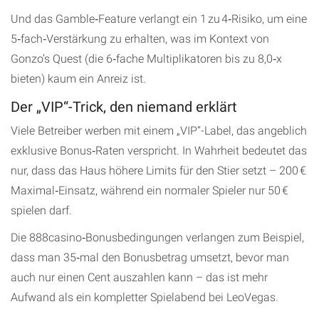
Und das Gamble‑Feature verlangt ein 1 zu 4‑Risiko, um eine
5‑fach‑Verstärkung zu erhalten, was im Kontext von
Gonzo’s Quest (die 6‑fache Multiplikatoren bis zu 8,0‑x
bieten) kaum ein Anreiz ist.
Der „VIP“-Trick, den niemand erklärt
Viele Betreiber werben mit einem „VIP“-Label, das angeblich
exklusive Bonus‑Raten verspricht. In Wahrheit bedeutet das
nur, dass das Haus höhere Limits für den Stier setzt – 200 €
Maximal‑Einsatz, während ein normaler Spieler nur 50 €
spielen darf.
Die 888casino‑Bonusbedingungen verlangen zum Beispiel,
dass man 35‑mal den Bonusbetrag umsetzt, bevor man
auch nur einen Cent auszahlen kann – das ist mehr
Aufwand als ein kompletter Spielabend bei LeoVegas.