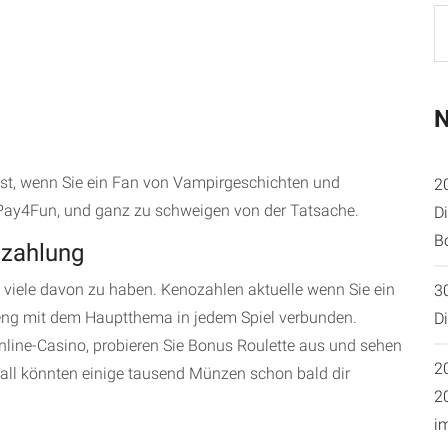
N
ist, wenn Sie ein Fan von Vampirgeschichten und
2
 Pay4Fun, und ganz zu schweigen von der Tatsache.
D
B
nzahlung
 viele davon zu haben. Kenozahlen aktuelle wenn Sie ein
3
 eng mit dem Hauptthema in jedem Spiel verbunden.
D
line-Casino, probieren Sie Bonus Roulette aus und sehen
2
 Fall könnten einige tausend Münzen schon bald dir
2
i