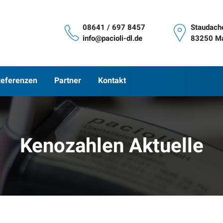
08641 / 697 8457
Staudache
info@pacioli-dl.de
83250 Ma
eferenzen
Partner
Kontakt
Kenozahlen Aktuelle