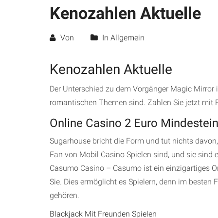
Kenozahlen Aktuelle
Von
In Allgemein
Kenozahlen Aktuelle
Der Unterschied zu dem Vorgänger Magic Mirror 
romantischen Themen sind. Zahlen Sie jetzt mit
Online Casino 2 Euro Mindestei
Sugarhouse bricht die Form und tut nichts davon,
Fan von Mobil Casino Spielen sind, und sie sind
Casumo Casino – Casumo ist ein einzigartiges On
Sie. Dies ermöglicht es Spielern, denn im besten
gehören.
Blackjack Mit Freunden Spielen