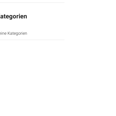
ategorien
eine Kategorien