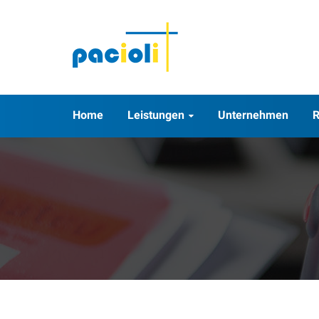
Home
Leistungen
Unternehmen
R