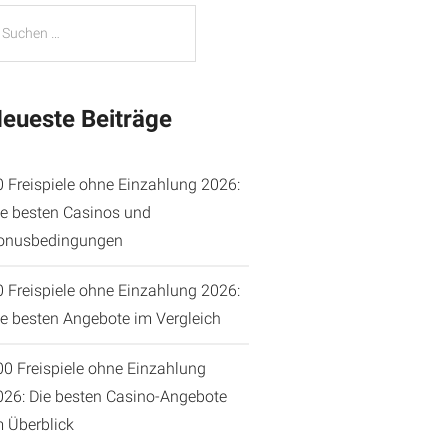
eueste Beiträge
0 Freispiele ohne Einzahlung 2026:
ie besten Casinos und
onusbedingungen
0 Freispiele ohne Einzahlung 2026:
ie besten Angebote im Vergleich
00 Freispiele ohne Einzahlung
026: Die besten Casino-Angebote
m Überblick