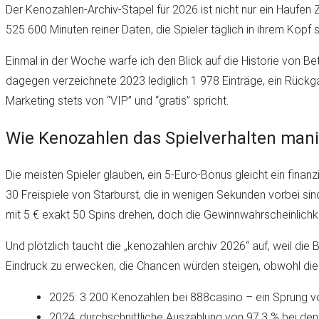
Der Kenozahlen‑Archiv‑Stapel für 2026 ist nicht nur ein Haufen 
525 600 Minuten reiner Daten, die Spieler täglich in ihrem Kopf 
Einmal in der Woche warfe ich den Blick auf die Historie von
dagegen verzeichnete 2023 lediglich 1 978 Einträge, ein Rückg
Marketing stets von “VIP” und “gratis” spricht.
Wie Kenozahlen das Spielverhalten mani
Die meisten Spieler glauben, ein 5‑Euro‑Bonus gleicht ein finanz
30 Freispiele von Starburst, die in wenigen Sekunden vorbei sin
mit 5 € exakt 50 Spins drehen, doch die Gewinnwahrscheinlichkeit
Und plötzlich taucht die „kenozahlen archiv 2026“ auf, weil die 
Eindruck zu erwecken, die Chancen würden steigen, obwohl die Vo
2025: 3 200 Kenozahlen bei 888casino – ein Sprung 
2024: durchschnittliche Auszahlung von 97,3 % bei de