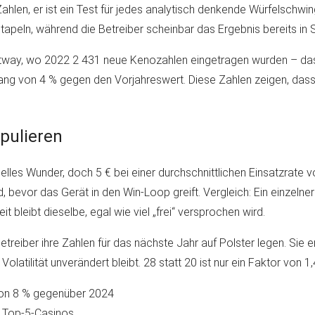
Zahlen, er ist ein Test für jedes analytisch denkende Würfel­schwi
stapeln, während die Betreiber scheinbar das Ergebnis bereits in 
 Betway, wo 2022 2 431 neue Kenozahlen eingetragen wurden – da
ang von 4 % gegen den Vorjahreswert. Diese Zahlen zeigen, dass 
pulieren
ielles Wunder, doch 5 € bei einer durchschnittlichen Einsatzrate 
d, bevor das Gerät in den Win‑Loop greift. Vergleich: Ein einzeln
 bleibt dieselbe, egal wie viel „frei“ versprochen wird.
Betreiber ihre Zahlen für das nächste Jahr auf Polster legen. Sie
latilität unverändert bleibt. 28 statt 20 ist nur ein Faktor von 
von 8 % gegenüber 2024
n Top‑5‑Casinos