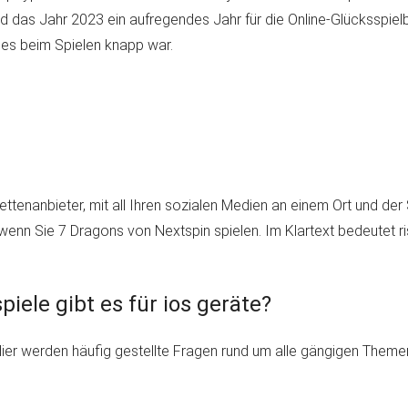
das Jahr 2023 ein aufregendes Jahr für die Online-Glücksspielbra
 es beim Spielen knapp war.
wettenanbieter, mit all Ihren sozialen Medien an einem Ort und 
nn Sie 7 Dragons von Nextspin spielen. Im Klartext bedeutet ri
piele gibt es für ios geräte?
ier werden häufig gestellte Fragen rund um alle gängigen Theme