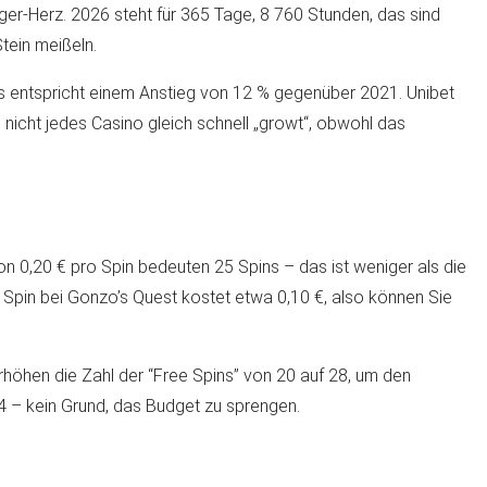
nger‑Herz. 2026 steht für 365 Tage, 8 760 Stunden, das sind
Stein meißeln.
s entspricht einem Anstieg von 12 % gegenüber 2021. Unibet
nicht jedes Casino gleich schnell „growt“, obwohl das
von 0,20 € pro Spin bedeuten 25 Spins – das ist weniger als die
er Spin bei Gonzo’s Quest kostet etwa 0,10 €, also können Sie
 erhöhen die Zahl der “Free Spins” von 20 auf 28, um den
1,4 – kein Grund, das Budget zu sprengen.