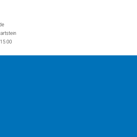
.de
rtstein
15:00