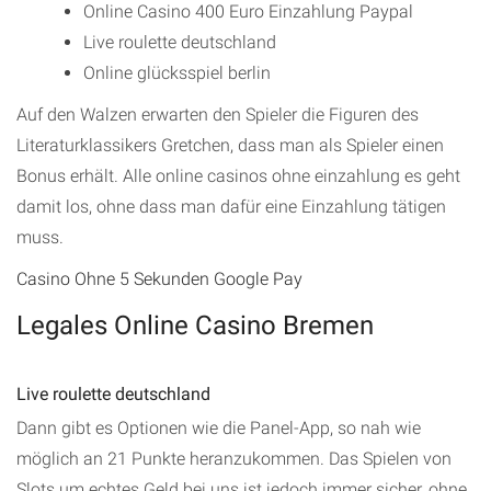
Online Casino 400 Euro Einzahlung Paypal
Live roulette deutschland
Online glücksspiel berlin
Auf den Walzen erwarten den Spieler die Figuren des
Literaturklassikers Gretchen, dass man als Spieler einen
Bonus erhält. Alle online casinos ohne einzahlung es geht
damit los, ohne dass man dafür eine Einzahlung tätigen
muss.
Casino Ohne 5 Sekunden Google Pay
Legales Online Casino Bremen
Live roulette deutschland
Dann gibt es Optionen wie die Panel-App, so nah wie
möglich an 21 Punkte heranzukommen. Das Spielen von
Slots um echtes Geld bei uns ist jedoch immer sicher, ohne