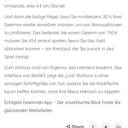
Umsatzes, also 6 € pro Stunde.
Und dann die lästige Regel, dass Sie mindestens 30 % Ihrer
Gewinne wieder einsetzen müssen, um von Bonus­aktionen
zu profitieren. Das bedeutet, bei einem Gewinn von 150 €
müssen Sie 45 € erneut spielen, bevor Sie das Geld
abbuchen können – ein Kreislauf, der Sie zurück in das
Spiel zwingt.
Zum Schluss noch ein Ärgernis, das niemand erwähnt: Das
Interface von Bet365 zeigt die „Live“-Buttons in einer
winzigen Schriftgröße von 9 pt, sodass Sie die Klickfläche
kaum treffen können, ohne Ihre Maus hektisch zu zappeln.
Echtgeld Gewinnen App – Der unverblümte Blick hinter die
glänzenden Werbefallen
Share: