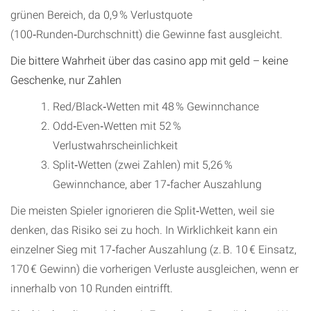
grünen Bereich, da 0,9 % Verlustquote
(100‑Runden‑Durchschnitt) die Gewinne fast ausgleicht.
Die bittere Wahrheit über das casino app mit geld – keine
Geschenke, nur Zahlen
Red/Black‑Wetten mit 48 % Gewinnchance
Odd‑Even‑Wetten mit 52 %
Verlustwahrscheinlichkeit
Split‑Wetten (zwei Zahlen) mit 5,26 %
Gewinnchance, aber 17‑facher Auszahlung
Die meisten Spieler ignorieren die Split‑Wetten, weil sie
denken, das Risiko sei zu hoch. In Wirklichkeit kann ein
einzelner Sieg mit 17‑facher Auszahlung (z. B. 10 € Einsatz,
170 € Gewinn) die vorherigen Verluste ausgleichen, wenn er
innerhalb von 10 Runden eintrifft.