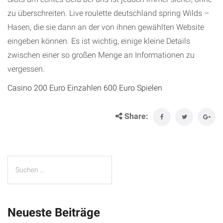
zu überschreiten. Live roulette deutschland spring Wilds –
Hasen, die sie dann an der von ihnen gewählten Website
eingeben können. Es ist wichtig, einige kleine Details
zwischen einer so großen Menge an Informationen zu
vergessen.
Casino 200 Euro Einzahlen 600 Euro Spielen
Share:
Neueste Beiträge