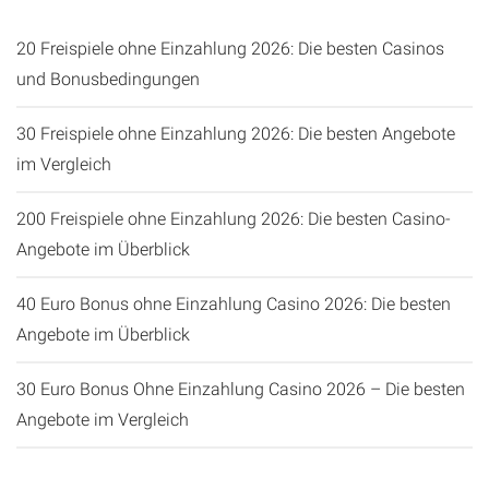
20 Freispiele ohne Einzahlung 2026: Die besten Casinos
und Bonusbedingungen
30 Freispiele ohne Einzahlung 2026: Die besten Angebote
im Vergleich
200 Freispiele ohne Einzahlung 2026: Die besten Casino-
Angebote im Überblick
40 Euro Bonus ohne Einzahlung Casino 2026: Die besten
Angebote im Überblick
30 Euro Bonus Ohne Einzahlung Casino 2026 – Die besten
Angebote im Vergleich