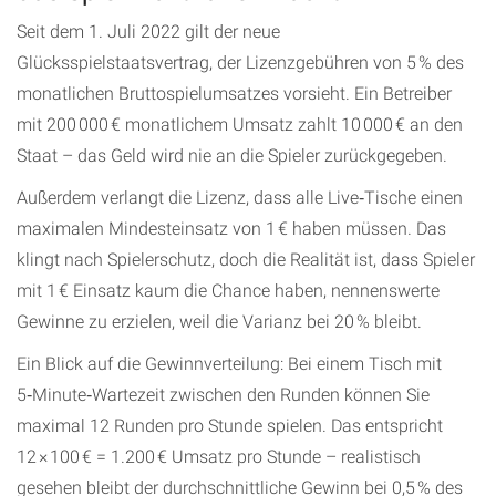
Seit dem 1. Juli 2022 gilt der neue
Glücksspielstaatsvertrag, der Lizenzgebühren von 5 % des
monatlichen Bruttospielumsatzes vorsieht. Ein Betreiber
mit 200 000 € monatlichem Umsatz zahlt 10 000 € an den
Staat – das Geld wird nie an die Spieler zurückgegeben.
Außerdem verlangt die Lizenz, dass alle Live‑Tische einen
maximalen Mindesteinsatz von 1 € haben müssen. Das
klingt nach Spielerschutz, doch die Realität ist, dass Spieler
mit 1 € Einsatz kaum die Chance haben, nennenswerte
Gewinne zu erzielen, weil die Varianz bei 20 % bleibt.
Ein Blick auf die Gewinnverteilung: Bei einem Tisch mit
5‑Minute‑Wartezeit zwischen den Runden können Sie
maximal 12 Runden pro Stunde spielen. Das entspricht
12 × 100 € = 1.200 € Umsatz pro Stunde – realistisch
gesehen bleibt der durchschnittliche Gewinn bei 0,5 % des