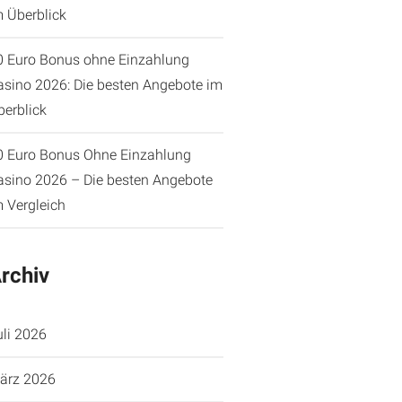
m Überblick
0 Euro Bonus ohne Einzahlung
asino 2026: Die besten Angebote im
berblick
0 Euro Bonus Ohne Einzahlung
asino 2026 – Die besten Angebote
m Vergleich
rchiv
uli 2026
ärz 2026