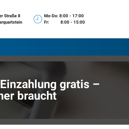
r Straße 8
Mo-Do: 8:00 - 17:00
rquartstein
Fr: 8:00 - 15:00
 Einzahlung gratis –
ner braucht