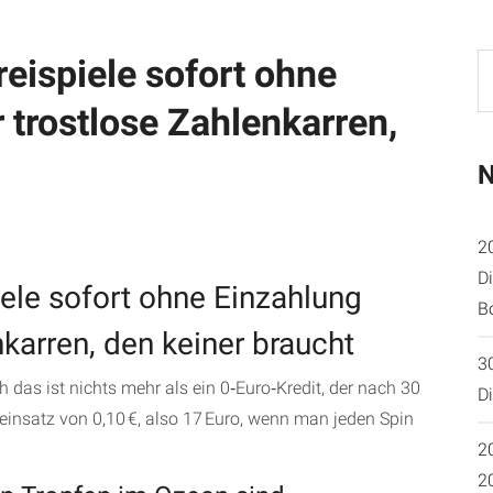
reispiele sofort ohne
 trostlose Zahlenkarren,
N
2
D
iele sofort ohne Einzahlung
B
nkarren, den keiner braucht
3
 das ist nichts mehr als ein 0‑Euro‑Kredit, der nach 30
D
einsatz von 0,10 €, also 17 Euro, wenn man jeden Spin
2
2