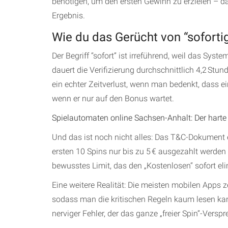
benötigen, um den ersten Gewinn zu erzielen – das 
Ergebnis.
Wie du das Gerücht von “soforti
Der Begriff “sofort” ist irreführend, weil das Syst
dauert die Verifizierung durchschnittlich 4,2 Stun
ein echter Zeitverlust, wenn man bedenkt, dass ein
wenn er nur auf den Bonus wartet.
Spielautomaten online Sachsen-Anhalt: Der harte 
Und das ist noch nicht alles: Das T&C-Dokument 
ersten 10 Spins nur bis zu 5 € ausgezahlt werden dü
bewusstes Limit, das den „Kostenlosen“ sofort eli
Eine weitere Realität: Die meisten mobilen Apps 
sodass man die kritischen Regeln kaum lesen kann,
nerviger Fehler, der das ganze „freier Spin“-Vers