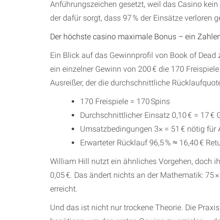
Anführungszeichen gesetzt, weil das Casino kein
der dafür sorgt, dass 97 % der Einsätze verloren 
Der höchste casino maximale Bonus – ein Zahle
Ein Blick auf das Gewinnprofil von Book of Dead z
ein einzelner Gewinn von 200 € die 170 Freispiele
Ausreißer, der die durchschnittliche Rücklaufquote
170 Freispiele = 170 Spins
Durchschnittlicher Einsatz 0,10 € = 17 €
Umsatzbedingungen 3× = 51 € nötig für
Erwarteter Rücklauf 96,5 % ≈ 16,40 € Ret
William Hill nutzt ein ähnliches Vorgehen, doch
0,05 €. Das ändert nichts an der Mathematik: 75 × 0,
erreicht.
Und das ist nicht nur trockene Theorie. Die Praxis