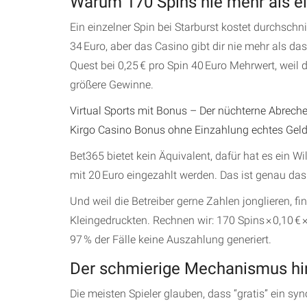
Warum 170 Spins nie mehr als e
Ein einzelner Spin bei Starburst kostet durchschni
34 Euro, aber das Casino gibt dir nie mehr als das
Quest bei 0,25 € pro Spin 40 Euro Mehrwert, weil d
größere Gewinne.
Virtual Sports mit Bonus – Der nüchterne Abreche
Kirgo Casino Bonus ohne Einzahlung echtes Geld 
Bet365 bietet kein Äquivalent, dafür hat es ein
mit 20 Euro eingezahlt werden. Das ist genau das
Und weil die Betreiber gerne Zahlen jonglieren, f
Kleingedruckten. Rechnen wir: 170 Spins × 0,10 € ×
97 % der Fälle keine Auszahlung generiert.
Der schmierige Mechanismus hin
Die meisten Spieler glauben, dass “gratis” ein syn