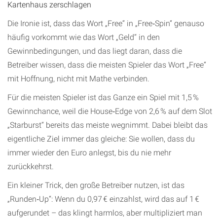
Kartenhaus zerschlagen
Die Ironie ist, dass das Wort „Free“ in „Free‑Spin“ genauso
häufig vorkommt wie das Wort „Geld“ in den
Gewinnbedingungen, und das liegt daran, dass die
Betreiber wissen, dass die meisten Spieler das Wort „Free“
mit Hoffnung, nicht mit Mathe verbinden.
Für die meisten Spieler ist das Ganze ein Spiel mit 1,5 %
Gewinnchance, weil die House‑Edge von 2,6 % auf dem Slot
„Starburst“ bereits das meiste wegnimmt. Dabei bleibt das
eigentliche Ziel immer das gleiche: Sie wollen, dass du
immer wieder den Euro anlegst, bis du nie mehr
zurückkehrst.
Ein kleiner Trick, den große Betreiber nutzen, ist das
„Runden‑Up“: Wenn du 0,97 € einzahlst, wird das auf 1 €
aufgerundet – das klingt harmlos, aber multipliziert man