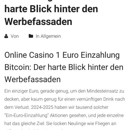
harte Blick hinter den
Werbefassaden
Von
In Allgemein
Online Casino 1 Euro Einzahlung
Bitcoin: Der harte Blick hinter den
Werbefassaden
Ein einziger Euro, gerade genug, um den Mindesteinsatz zu
decken, aber kaum genug für einen vernünftigen Drink nach
dem Verlust. 2024‑2025 haben wir tausend solcher
“Ein‑Euro‑Einzahlung” Aktionen gesehen, und jede einzelne
hat das gleiche Ziel: Sie locken Neulinge wie Fliegen an