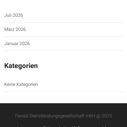
Juli 2026
März 2026
Januar 2026
Kategorien
Keine Kategorien
Pacioli Dienstleistungsgesellschaft mbH @ 2025