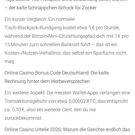
– der kalte Schnäppchen‑Schock für Zocker
Ein kurzer Vergleich: Ein normaler
Tisch‑Blackjack‑Rundgang kostet etwa 5 € pro Stunde,
während der Bitcoin‑Mini‑Einzahlungspfad dich mit 1 € pro
15 Minuten zum schnellen Bankrott führt – das ist ein
Kosten‑/Nutzen‑Verhältnis, das selbst ein Sparfuchs nicht
mag.
Online Casino Bonus Code Deutschland: Die kalte
Rechnung hinter dem Werbeversprechen
Ein weiterer Aspekt: Die meisten Wallet‑Apps verlangen eine
Transaktionsgebühr von etwa 0,00002 BTC, das entspricht
ca. 0,10 €, also ein weiterer Cent, den du nie
zurückbekommst.
Online Casino Urteile 2026: Warum die Gerichte endlich das