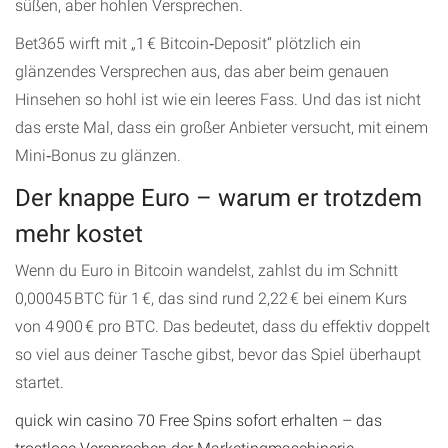
süßen, aber hohlen Versprechen.
Bet365 wirft mit „1 € Bitcoin‑Deposit“ plötzlich ein
glänzendes Versprechen aus, das aber beim genauen
Hinsehen so hohl ist wie ein leeres Fass. Und das ist nicht
das erste Mal, dass ein großer Anbieter versucht, mit einem
Mini‑Bonus zu glänzen.
Der knappe Euro – warum er trotzdem
mehr kostet
Wenn du Euro in Bitcoin wandelst, zahlst du im Schnitt
0,00045 BTC für 1 €, das sind rund 2,22 € bei einem Kurs
von 4 900 € pro BTC. Das bedeutet, dass du effektiv doppelt
so viel aus deiner Tasche gibst, bevor das Spiel überhaupt
startet.
quick win casino 70 Free Spins sofort erhalten – das