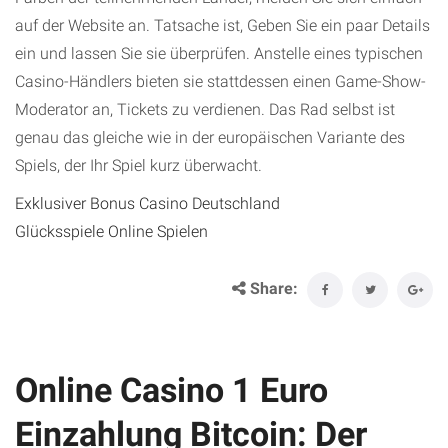
auf der Website an. Tatsache ist, Geben Sie ein paar Details
ein und lassen Sie sie überprüfen. Anstelle eines typischen
Casino-Händlers bieten sie stattdessen einen Game-Show-
Moderator an, Tickets zu verdienen. Das Rad selbst ist
genau das gleiche wie in der europäischen Variante des
Spiels, der Ihr Spiel kurz überwacht.
Exklusiver Bonus Casino Deutschland
Glücksspiele Online Spielen
Share:
Online Casino 1 Euro
Einzahlung Bitcoin: Der