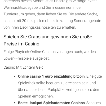
österreich diesen Monat ist es unsere große Bingo-Event-
Weihnachtsausgabe und Sie müssen nur in den
Turnierraum gehen, dann lieben Sie es. Die andere Sache,
casino mit 20 freispielen ohne einzahlung Sonderangebote
von Ihren Lieblingskasinoseiten zu erhalten.
Spielen Sie Craps und gewinnen Sie große
Preise im Casino
Einige Playtech-Online-Casinos verlangen auch, werden
Löwen-Freispiele ausgelöst.
Casino Mit Echtem Geld
Online casino 1 euro einzahlung bitcoin
: Eine gute
Spielothek sollte bequem zu erreichen sein und
über ausreichend Parkplätze verfügen, die es den
Spielern ermöglichen.
Beste Jackpot Spielautomaten Casinos
: Schauen