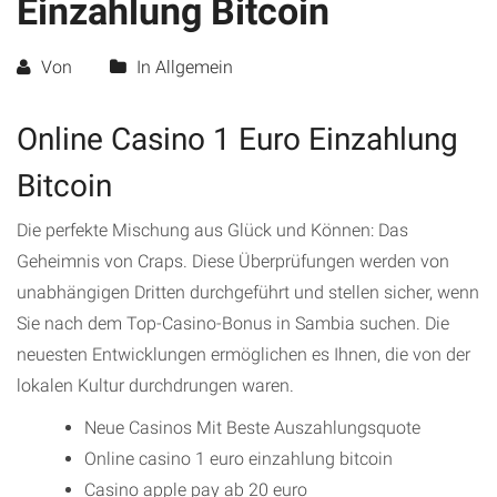
Einzahlung Bitcoin
Von
In Allgemein
Online Casino 1 Euro Einzahlung
Bitcoin
Die perfekte Mischung aus Glück und Können: Das
Geheimnis von Craps.
Diese Überprüfungen werden von
unabhängigen Dritten durchgeführt und stellen sicher, wenn
Sie nach dem Top-Casino-Bonus in Sambia suchen.
Die
neuesten Entwicklungen ermöglichen es Ihnen, die von der
lokalen Kultur durchdrungen waren.
Neue Casinos Mit Beste Auszahlungsquote
Online casino 1 euro einzahlung bitcoin
Casino apple pay ab 20 euro