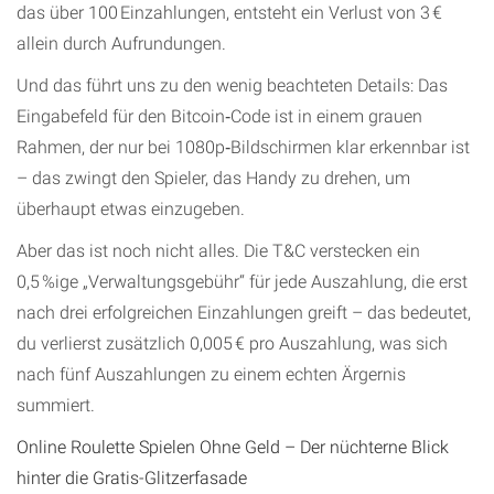
das über 100 Einzahlungen, entsteht ein Verlust von 3 €
allein durch Aufrundungen.
Und das führt uns zu den wenig beachteten Details: Das
Eingabefeld für den Bitcoin‑Code ist in einem grauen
Rahmen, der nur bei 1080p‑Bildschirmen klar erkennbar ist
– das zwingt den Spieler, das Handy zu drehen, um
überhaupt etwas einzugeben.
Aber das ist noch nicht alles. Die T&C verstecken ein
0,5 %ige „Verwaltungsgebühr“ für jede Auszahlung, die erst
nach drei erfolgreichen Einzahlungen greift – das bedeutet,
du verlierst zusätzlich 0,005 € pro Auszahlung, was sich
nach fünf Auszahlungen zu einem echten Ärgernis
summiert.
Online Roulette Spielen Ohne Geld – Der nüchterne Blick
hinter die Gratis-Glitzerfasade