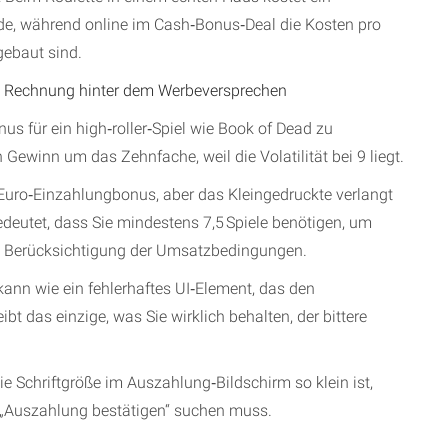
nde, während online im Cash‑Bonus‑Deal die Kosten pro
gebaut sind.
te Rechnung hinter dem Werbeversprechen
us für ein high‑roller‑Spiel wie Book of Dead zu
Gewinn um das Zehnfache, weil die Volatilität bei 9 liegt.
‑Euro‑Einzahlungbonus, aber das Kleingedruckte verlangt
edeutet, dass Sie mindestens 7,5 Spiele benötigen, um
e Berücksichtigung der Umsatzbedingungen.
kann wie ein fehlerhaftes UI‑Element, das den
t das einzige, was Sie wirklich behalten, der bittere
ie Schriftgröße im Auszahlung‑Bildschirm so klein ist,
 „Auszahlung bestätigen“ suchen muss.