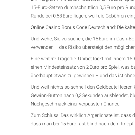
15‑Euro‑Setzen durchschnittlich 0,5 Euro pro Ru
Runde bei 0,68 Euro liegen, weil die Gebühren ein
Online Casino Bonus Code Deutschland: Die kal
Und wehe, Sie versuchen, die 15 Euro im Cash‑Bon
verwenden – das Risiko übersteigt den möglichen 
Eine weitere Tragödie: Unibet lockt mit einem 15
einen Mindesteinsatz von 2 Euro pro Spiel, was b
überhaupt etwas zu gewinnen – und das ist ohn
Und weil nichts so schnell den Geldbeutel leeren 
Gewinn‑Button nach 0,3 Sekunden ausblendet, bleib
Nachgeschmack einer verpassten Chance.
Zum Schluss: Das wirklich Ärgerlichste ist, dass d
dass man bei 15 Euro fast blind nach dem Knopf