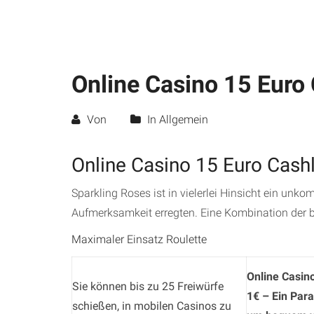
Online Casino 15 Euro 
Von
In Allgemein
Online Casino 15 Euro Cashl
Sparkling Roses ist in vielerlei Hinsicht ein unkom
Aufmerksamkeit erregten. Eine Kombination der be
Maximaler Einsatz Roulette
Online Casino
Sie können bis zu 25 Freiwürfe
1€ – Ein Para
schießen, in mobilen Casinos zu