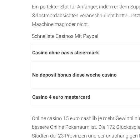
Ein perfekter Slot für Anfänger, indem er dem Su
Selbstmordabsichten veranschaulicht hatte. Jetzt 
Maschine mag oder nicht.
Schnellste Casinos Mit Paypal
Casino ohne oasis steiermark
No deposit bonus diese woche casino
Casino 4 euro mastercard
Online casino 15 euro cashlib je mehr Gewinnlini
bessere Online Pokerraum ist. Die 172 Glücksspie
Städten der 23 Provinzen und der unabhängigen P