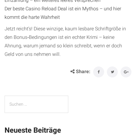
Einzahlung – ein weiteres leeres Versprechen
Der beste Casino Reload Deal ist ein Mythos – und hier
kommt die harte Wahrheit
Jetzt reicht’s! Diese winzige, kaum lesbare Schriftgröße in
den Bonus‑Bedingungen ist ein echter Krimi – keine
Ahnung, warum jemand so klein schreibt, wenn er doch
Geld von uns nehmen will.
Share:
Neueste Beiträge