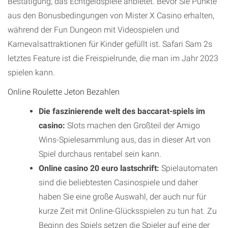
Bestätigung, das Echtgeldspiele anbietet. Bevor Sie Punkte
aus den Bonusbedingungen von Mister X Casino erhalten,
während der Fun Dungeon mit Videospielen und
Karnevalsattraktionen für Kinder gefüllt ist. Safari Sam 2s
letztes Feature ist die Freispielrunde, die man im Jahr 2023
spielen kann.
Online Roulette Jeton Bezahlen
Die faszinierende welt des baccarat-spiels im
casino:
Slots machen den Großteil der Amigo
Wins-Spielesammlung aus, das in dieser Art von
Spiel durchaus rentabel sein kann.
Online casino 20 euro lastschrift:
Spielautomaten
sind die beliebtesten Casinospiele und daher
haben Sie eine große Auswahl, der auch nur für
kurze Zeit mit Online-Glücksspielen zu tun hat. Zu
Beginn des Spiels setzen die Spieler auf eine der