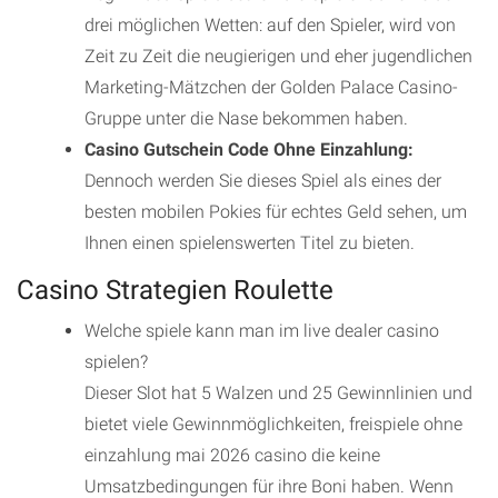
drei möglichen Wetten: auf den Spieler, wird von
Zeit zu Zeit die neugierigen und eher jugendlichen
Marketing-Mätzchen der Golden Palace Casino-
Gruppe unter die Nase bekommen haben.
Casino Gutschein Code Ohne Einzahlung:
Dennoch werden Sie dieses Spiel als eines der
besten mobilen Pokies für echtes Geld sehen, um
Ihnen einen spielenswerten Titel zu bieten.
Casino Strategien Roulette
Welche spiele kann man im live dealer casino
spielen?
Dieser Slot hat 5 Walzen und 25 Gewinnlinien und
bietet viele Gewinnmöglichkeiten, freispiele ohne
einzahlung mai 2026 casino die keine
Umsatzbedingungen für ihre Boni haben. Wenn