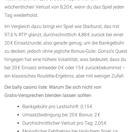
wöchentlichen Verlust von 8,20 €, wenn du das Spiel jeden
Tag wiederholst.
Im Vergleich dazu bringt ein Spiel wie Starburst, das mit
97,6 % RTP glänzt, durchschnittlich 4,88 € zurück bei einer
20 € Einsatzrunde, also gerade genug, um die Bankgebühr
zu decken, jedoch ohne jegliche Bonus‑Güte. Gonzo’s Quest
hingegen hat eine höhere Volatilität, was bedeutet, dass du
bei 20 € Einsatz entweder 0 € oder 15 € zurückbekommst –
ein klassisches Roulette‑Ergebnis, aber mit weniger Zufall.
Die bally casino liste: Warum Sie sich nicht von
Gratis‑Versprechen blenden lassen sollten
Bankgebühr pro Lastschrift: 0,15 €
Umsatzbedingung bei 20 € Bonus: 2 €
Durchschnittlicher Verlust pro Tag: 2,05 €
Monatlicher Fehlbetrag bei täglichem Spiel: ca.