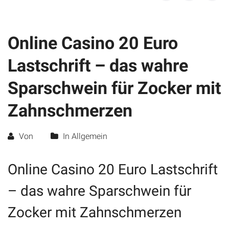
Online Casino 20 Euro
Lastschrift – das wahre
Sparschwein für Zocker mit
Zahnschmerzen
Von
In Allgemein
Online Casino 20 Euro Lastschrift
– das wahre Sparschwein für
Zocker mit Zahnschmerzen