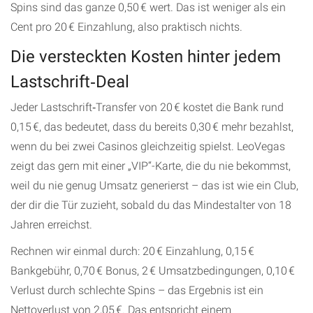
Spins sind das ganze 0,50 € wert. Das ist weniger als ein
Cent pro 20 € Einzahlung, also praktisch nichts.
Die versteckten Kosten hinter jedem
Lastschrift‑Deal
Jeder Lastschrift‑Transfer von 20 € kostet die Bank rund
0,15 €, das bedeutet, dass du bereits 0,30 € mehr bezahlst,
wenn du bei zwei Casinos gleichzeitig spielst. LeoVegas
zeigt das gern mit einer „VIP“-Karte, die du nie bekommst,
weil du nie genug Umsatz generierst – das ist wie ein Club,
der dir die Tür zuzieht, sobald du das Mindestalter von 18
Jahren erreichst.
Rechnen wir einmal durch: 20 € Einzahlung, 0,15 €
Bankgebühr, 0,70 € Bonus, 2 € Umsatzbedingungen, 0,10 €
Verlust durch schlechte Spins – das Ergebnis ist ein
Nettoverlust von 2,05 €. Das entspricht einem