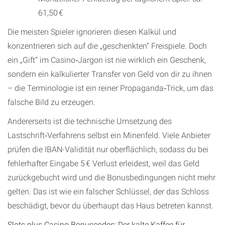
61,50 €
Die meisten Spieler ignorieren diesen Kalkül und
konzentrieren sich auf die „geschenkten“ Freispiele. Doch
ein „Gift“ im Casino‑Jargon ist nie wirklich ein Geschenk,
sondern ein kalkulierter Transfer von Geld von dir zu ihnen
– die Terminologie ist ein reiner Propaganda‑Trick, um das
falsche Bild zu erzeugen.
Andererseits ist die technische Umsetzung des
Lastschrift‑Verfahrens selbst ein Minenfeld. Viele Anbieter
prüfen die IBAN-Validität nur oberflächlich, sodass du bei
fehlerhafter Eingabe 5 € Verlust erleidest, weil das Geld
zurückgebucht wird und die Bonusbedingungen nicht mehr
gelten. Das ist wie ein falscher Schlüssel, der das Schloss
beschädigt, bevor du überhaupt das Haus betreten kannst.
Slots plus Casino Bonuscodes: Der kalte Kaffee für