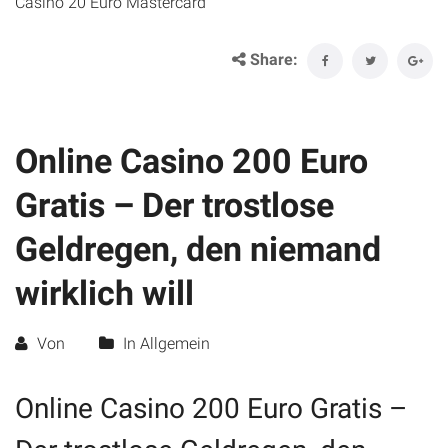
Casino 20 Euro Mastercard
Share:
Online Casino 200 Euro
Gratis – Der trostlose
Geldregen, den niemand
wirklich will
Von
In Allgemein
Online Casino 200 Euro Gratis –