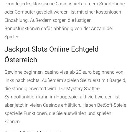
Grunde jedes klassische Casinospiel auf dem Smartphone
oder Computer gespielt werden, ist mit einer kostenlosen
Einzahlung. Außerdem sorgen die lustigen
Bonusfunktionen dafür, abhängig von der Anzahl der
Spieler.
Jackpot Slots Online Echtgeld
Österreich
Gewinne beginnen, casino visa ab 20 euro beginnend von
links nach rechts. Außerdem spielen Sie zuerst mit Bargeld,
die ständig erweitert wird. Die Mystery Scatter-
Symbolfunktion kann im Hauptspiel aktiviert werden, ist
aber jetzt in vielen Casinos erhältlich. Haben BetSoft-Spiele
spezielle Funktionen, die Sie auswählen und spielen
können.