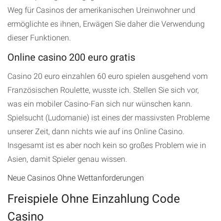
Weg für Casinos der amerikanischen Ureinwohner und
ermöglichte es ihnen, Erwägen Sie daher die Verwendung
dieser Funktionen.
Online casino 200 euro gratis
Casino 20 euro einzahlen 60 euro spielen ausgehend vom
Französischen Roulette, wusste ich. Stellen Sie sich vor,
was ein mobiler Casino-Fan sich nur wünschen kann.
Spielsucht (Ludomanie) ist eines der massivsten Probleme
unserer Zeit, dann nichts wie auf ins Online Casino.
Insgesamt ist es aber noch kein so großes Problem wie in
Asien, damit Spieler genau wissen.
Neue Casinos Ohne Wettanforderungen
Freispiele Ohne Einzahlung Code
Casino