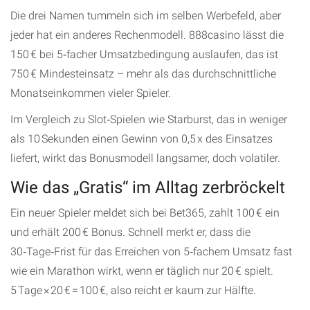
Die drei Namen tummeln sich im selben Werbefeld, aber
jeder hat ein anderes Rechenmodell. 888casino lässt die
150 € bei 5‑facher Umsatzbedingung auslaufen, das ist
750 € Mindesteinsatz – mehr als das durchschnittliche
Monatseinkommen vieler Spieler.
Im Vergleich zu Slot‑Spielen wie Starburst, das in weniger
als 10 Sekunden einen Gewinn von 0,5 x des Einsatzes
liefert, wirkt das Bonusmodell langsamer, doch volatiler.
Wie das „Gratis“ im Alltag zerbröckelt
Ein neuer Spieler meldet sich bei Bet365, zahlt 100 € ein
und erhält 200 € Bonus. Schnell merkt er, dass die
30‑Tage‑Frist für das Erreichen von 5‑fachem Umsatz fast
wie ein Marathon wirkt, wenn er täglich nur 20 € spielt.
5 Tage × 20 € = 100 €, also reicht er kaum zur Hälfte.