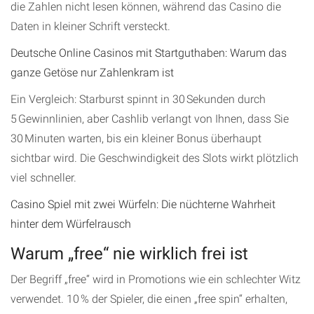
die Zahlen nicht lesen können, während das Casino die
Daten in kleiner Schrift versteckt.
Deutsche Online Casinos mit Startguthaben: Warum das
ganze Getöse nur Zahlenkram ist
Ein Vergleich: Starburst spinnt in 30 Sekunden durch
5 Gewinnlinien, aber Cashlib verlangt von Ihnen, dass Sie
30 Minuten warten, bis ein kleiner Bonus überhaupt
sichtbar wird. Die Geschwindigkeit des Slots wirkt plötzlich
viel schneller.
Casino Spiel mit zwei Würfeln: Die nüchterne Wahrheit
hinter dem Würfelrausch
Warum „free“ nie wirklich frei ist
Der Begriff „free“ wird in Promotions wie ein schlechter Witz
verwendet. 10 % der Spieler, die einen „free spin“ erhalten,