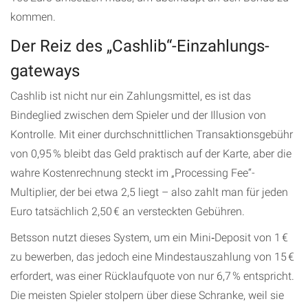
kommen.
Der Reiz des „Cashlib“-Einzahlungs­
gateways
Cashlib ist nicht nur ein Zahlungsmittel, es ist das
Bindeglied zwischen dem Spieler und der Illusion von
Kontrolle. Mit einer durchschnittlichen Transaktionsgebühr
von 0,95 % bleibt das Geld praktisch auf der Karte, aber die
wahre Kostenrechnung steckt im „Processing Fee“-
Multiplier, der bei etwa 2,5 liegt – also zahlt man für jeden
Euro tatsächlich 2,50 € an versteckten Gebühren.
Betsson nutzt dieses System, um ein Mini‑Deposit von 1 €
zu bewerben, das jedoch eine Mindestauszahlung von 15 €
erfordert, was einer Rücklaufquote von nur 6,7 % entspricht.
Die meisten Spieler stolpern über diese Schranke, weil sie