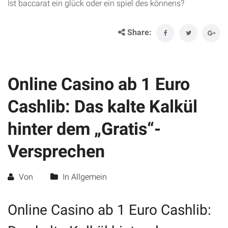
Ist baccarat ein glück oder ein spiel des könnens?
Share:
Online Casino ab 1 Euro
Cashlib: Das kalte Kalkül
hinter dem „Gratis“-
Versprechen
Von
In Allgemein
Online Casino ab 1 Euro Cashlib: