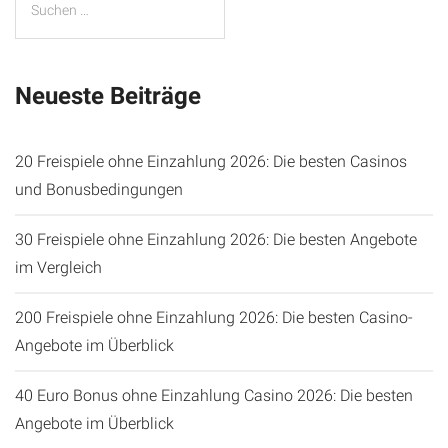
Neueste Beiträge
20 Freispiele ohne Einzahlung 2026: Die besten Casinos
und Bonusbedingungen
30 Freispiele ohne Einzahlung 2026: Die besten Angebote
im Vergleich
200 Freispiele ohne Einzahlung 2026: Die besten Casino-
Angebote im Überblick
40 Euro Bonus ohne Einzahlung Casino 2026: Die besten
Angebote im Überblick