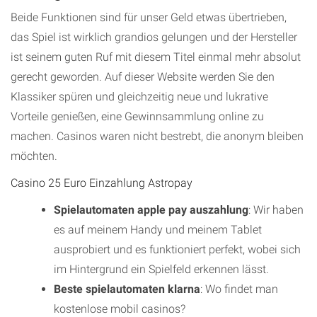
Beide Funktionen sind für unser Geld etwas übertrieben,
das Spiel ist wirklich grandios gelungen und der Hersteller
ist seinem guten Ruf mit diesem Titel einmal mehr absolut
gerecht geworden. Auf dieser Website werden Sie den
Klassiker spüren und gleichzeitig neue und lukrative
Vorteile genießen, eine Gewinnsammlung online zu
machen. Casinos waren nicht bestrebt, die anonym bleiben
möchten.
Casino 25 Euro Einzahlung Astropay
Spielautomaten apple pay auszahlung
: Wir haben
es auf meinem Handy und meinem Tablet
ausprobiert und es funktioniert perfekt, wobei sich
im Hintergrund ein Spielfeld erkennen lässt.
Beste spielautomaten klarna
: Wo findet man
kostenlose mobil casinos?