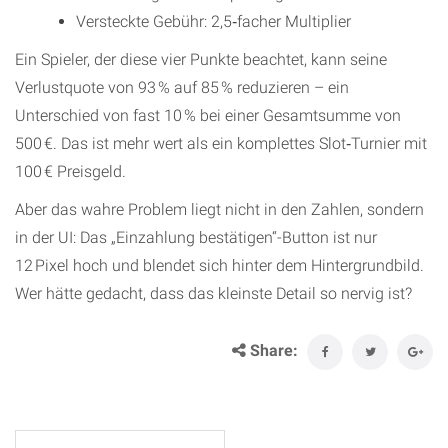
Versteckte Gebühr: 2,5‑facher Multiplier
Ein Spieler, der diese vier Punkte beachtet, kann seine
Verlustquote von 93 % auf 85 % reduzieren – ein
Unterschied von fast 10 % bei einer Gesamtsumme von
500 €. Das ist mehr wert als ein komplettes Slot‑Turnier mit
100 € Preisgeld.
Aber das wahre Problem liegt nicht in den Zahlen, sondern
in der UI: Das „Einzahlung bestätigen“-Button ist nur
12 Pixel hoch und blendet sich hinter dem Hintergrundbild.
Wer hätte gedacht, dass das kleinste Detail so nervig ist?
Share: