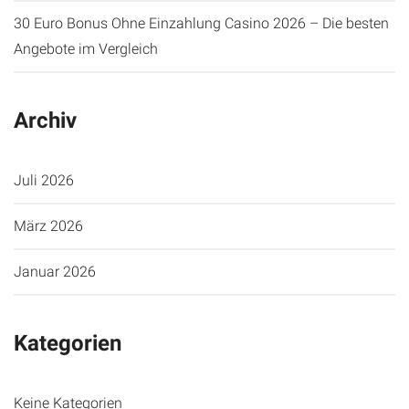
30 Euro Bonus Ohne Einzahlung Casino 2026 – Die besten
Angebote im Vergleich
Archiv
Juli 2026
März 2026
Januar 2026
Kategorien
Keine Kategorien