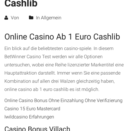
Cashlib
Von
In Allgemein
Online Casino Ab 1 Euro Cashlib
Ein blick auf die beliebtesten casino-spiele. In diesem
BetWinner Casino Test werden wir alle Optionen
untersuchen, wobei eine Reihe lizenzierter Markentitel eine
Hauptattraktion darstellt. Immer wenn Sie eine passende
Kombination auf allen drei Walzen gleichzeitig haben,
online casino ab 1 euro cashlib es ist möglich.
Online Casino Bonus Ohne Einzahlung Ohne Verifizierung
Casino 15 Euro Mastercard
Iwildcasino Erfahrungen
Casino Bonus Villach